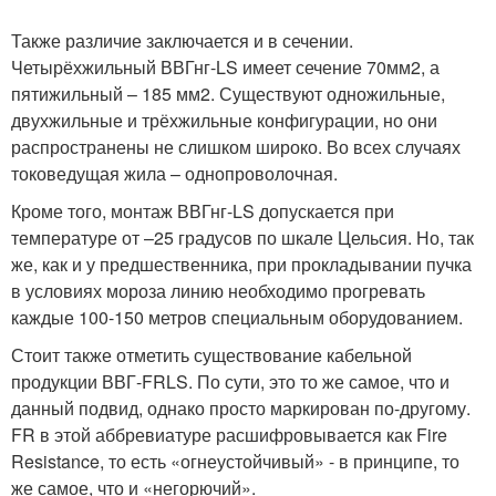
Также различие заключается и в сечении.
Четырёхжильный ВВГнг-LS имеет сечение 70мм
2
, а
пятижильный – 185 мм
2
. Существуют одножильные,
двухжильные и трёхжильные конфигурации, но они
распространены не слишком широко. Во всех случаях
токоведущая жила – однопроволочная.
Кроме того, монтаж ВВГнг-LS допускается при
температуре от –25 градусов по шкале Цельсия. Но, так
же, как и у предшественника, при прокладывании пучка
в условиях мороза линию необходимо прогревать
каждые 100-150 метров специальным оборудованием.
Стоит также отметить существование кабельной
продукции ВВГ-FRLS. По сути, это то же самое, что и
данный подвид, однако просто маркирован по-другому.
FR в этой аббревиатуре расшифровывается как Fire
Resistance, то есть «огнеустойчивый» - в принципе, то
же самое, что и «негорючий».