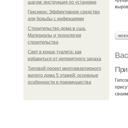
шагом: инструкция по установке
выров
Гексикон: Эффективное средство
для борьбы с инфекциями
Строительство дома в сша.
Материалы и технологии
читат
строительства
Вас
Свет в конце туалета: как
избавиться от неприятного запаха
При
Типовой проект многоквартирного
жилого дома 5 этажей: основные
Гипсо
особенности и преимущества
прису
своим