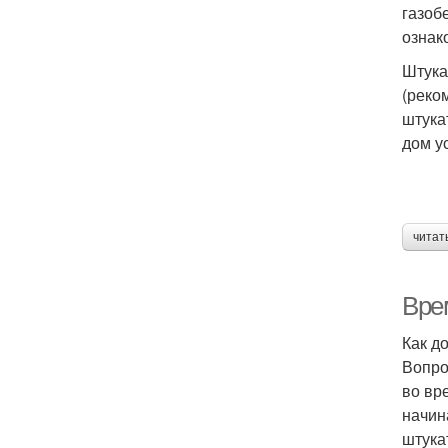
газоб
ознак
Штука
(реко
штука
дом ус
читат
Вре
Как д
Вопро
во вр
начин
штука