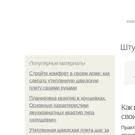
еже
Шту
Популярные материалы
Стройте комфорт в своем доме: как
сделать утепленную шведскую
плиту своими руками
Планировка квартир в хрущевках.
Основные характеристики
Как 
двухкомнатных квартир типа
сво
«хрущевки»
Практ
Утепленная шведская плита шаг за
хруще