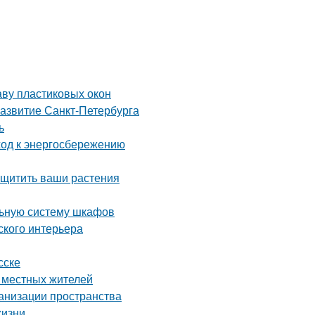
аву пластиковых окон
развитие Санкт-Петербурга
ь
ход к энергосбережению
ащитить ваши растения
льную систему шкафов
ского интерьера
сске
е местных жителей
ганизации пространства
жизни