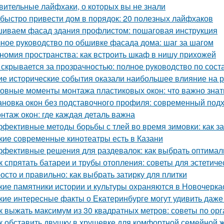
вительные лайфхаки, о которых вы не знали
 быстро привести дом в порядок: 20 полезных лайфхаков
иваем фасад здания профлистом: пошаговая инструкция
ное руководство по обшивке фасада дома: шаг за шагом
номия пространства: как встроить шкаф в нишу прихожей
 скрывается за прозрачностью: полное руководство по сост
ие исторические события оказали наибольшее влияние на 
овные моменты монтажа пластиковых окон: что важно знат
ановка окон без подставочного профиля: современный под
нтаж окон: где каждая деталь важна
фективные методы борьбы с тлей во время зимовки: как з
кие современные кинотеатры есть в Казани
фективные решения для раздевалок: как выбрать оптима
к спрятать батареи и трубы отопления: советы для эстетиче
осто и правильно: как выбрать затирку для плитки
кие памятники истории и культуры охраняются в Новочерка
кие интересные факты о Екатеринбурге могут удивить даж
к выжать максимум из 30 квадратных метров: советы по ор
к обставить двушку в хрущевке для комфортной семейной 