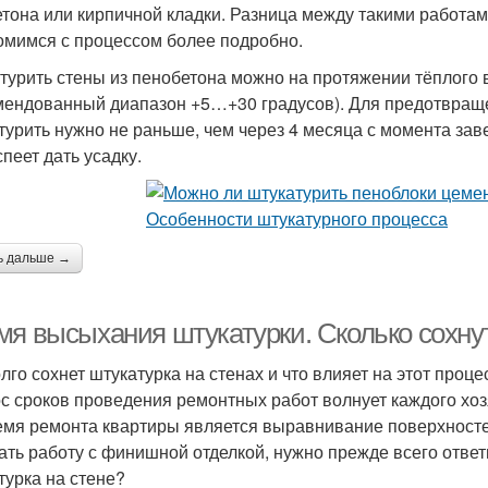
етона или кирпичной кладки. Разница между такими работам
омимся с процессом более подробно.
турить стены из пенобетона можно на протяжении тёплого
мендованный диапазон +5…+30 градусов). Для предотвраще
турить нужно не раньше, чем через 4 месяца с момента зав
пеет дать усадку.
ь дальше →
мя высыхания штукатурки. Сколько сохну
олго сохнет штукатурка на стенах и что влияет на этот проце
с сроков проведения ремонтных работ волнует каждого хо
емя ремонта квартиры является выравнивание поверхносте
ать работу с финишной отделкой, нужно прежде всего ответ
турка на стене?