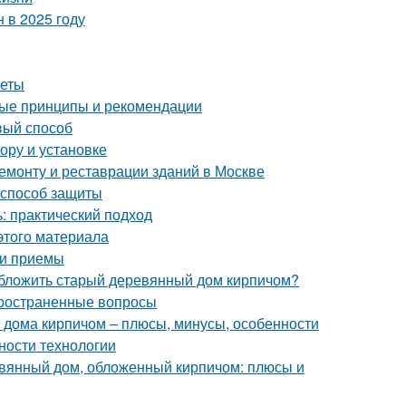
 в 2025 году
веты
ные принципы и рекомендации
вый способ
ору и установке
монту и реставрации зданий в Москве
 способ защиты
: практический подход
этого материала
 и приемы
обложить старый деревянный дом кирпичом?
пространенные вопросы
 дома кирпичом – плюсы, минусы, особенности
ности технологии
евянный дом, обложенный кирпичом: плюсы и