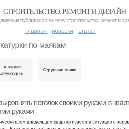
СТРОИТЕЛЬСТВО, РЕМОНТ И ДИЗАЙН
дневные публикации на тему строительство, ремонт и ди
главная
новости
статьи
катурки по маякам
Гипсовая
Струнные маяки
штукатурка
выровнять потолок своими руками в кварт
ими руками
ически всем владельцам квартир известна ситуация с неро
вок. В основном это связано с перепадами высоты плит на с