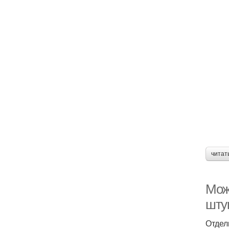
читат
Мож
шту
Отдел