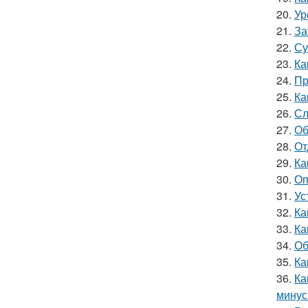
20.
Ур
21.
За
22.
Су
23.
Ка
24.
Пр
25.
Ка
26.
Сл
27.
Об
28.
От
29.
Ка
30.
Оп
31.
Ус
32.
Ка
33.
Ка
34.
Об
35.
Ка
36.
Ка
мину