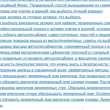
ожайный Флокс: Правильный способ выращивания из семян
тирка для плитки в ванной: как выбрать лучший вариант
хая затирка vs готовая затирка: что выбрать
к выбрать идеальную затирку для кафеля: проверенные со
офессиональный подход к затирке плитки в ванной: основ
к собрать металлосайдинг самостоятельно: простой и деше
ожная ломаная крыша из металлочерепицы: советы по выб
шивка фасада металлосайдингом: современный подход к ре
делка дома металлическим сайдингом: прочный и стильный
к правильно установить металлосайдинг и фасадную панель
асность пенополистерола: что нужно знать о безопасности 
транение железа в скважинной воде: эффективные методы
к обкладывают деревянный дом кирпичом. Как правильно 
к обложить кирпичом деревянный дом своими руками. Рас
лицовка кирпичом деревянных стен. Обкладка деревянного
ким кирпичом лучше обкладывать деревянный дом. Особен
к обложить деревянный дом кирпичом своими руками. Дер
сы