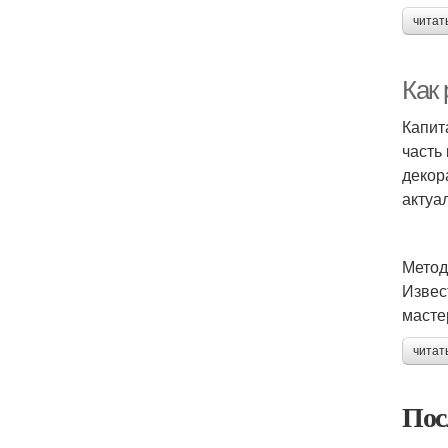
читат
Как 
Капит
часть
декор
актуа
Метод
Извес
масте
читат
Пос