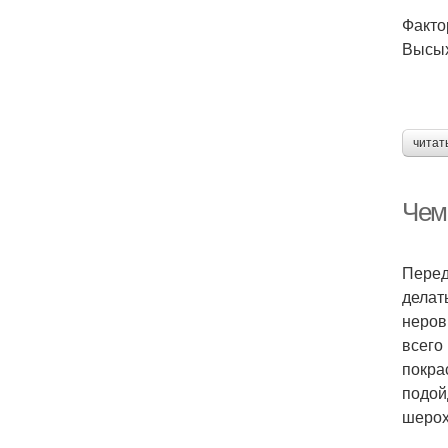
Факто
Высых
читат
Чем
Перед
делат
неров
всего
покра
подой
шерох