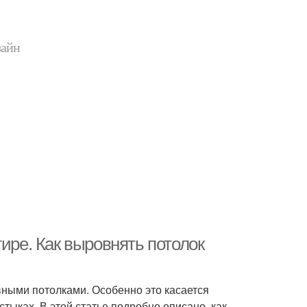
зайн
ире. Как выровнять потолок
вными потолками. Особенно это касается
тыках. В этой статье подробно описано, как