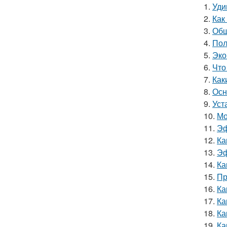
1.
Уди
2.
Как
3.
Обш
4.
Пол
5.
Эко
6.
Что
7.
Как
8.
Осн
9.
Уст
10.
Мо
11.
Эф
12.
Ка
13.
Эф
14.
Ка
15.
Пр
16.
Ка
17.
Ка
18.
Ка
19.
Ка