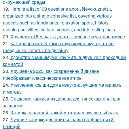
окружающей среды
19.
Here is a list of 60 questions about Novokuznetsk,
organized into a single cohesive list, covering various
aspects such as landmarks, relaxation spots, history,
evening activities, cultural venues, and interesting facts:
20.
Хрущевка 45 м: как сделать стильное и уютное жилье
21.
Как превратить 3-комнатную хрущевку в уютное
гнездышко: советы по дизайну
22.
Удобство в минимуме: как жить в двушке с проходной
комнатой
23.
Хрущевка 2025: как современный дизайн
преображает классические квартиры
24.
Утепление крыши дома изнутри: лучшие материалы
и методы
25.
Создание каркаса из дерева для гипсокартона: шаг
за шагом
26.
Затирка в ванной: какой материал лучше выбрать
27.
Лучшие затирки для плитки: наша подборка из 8
позиций