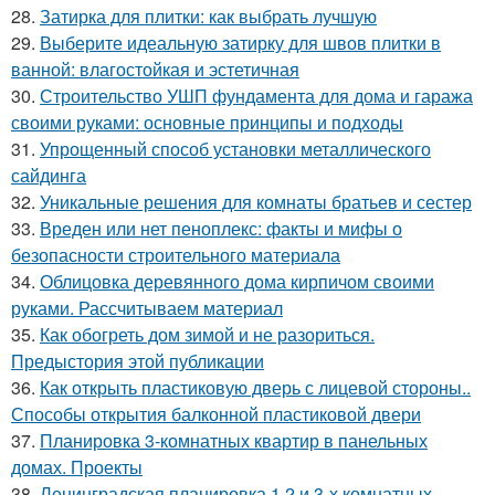
28.
Затирка для плитки: как выбрать лучшую
29.
Выберите идеальную затирку для швов плитки в
ванной: влагостойкая и эстетичная
30.
Строительство УШП фундамента для дома и гаража
своими руками: основные принципы и подходы
31.
Упрощенный способ установки металлического
сайдинга
32.
Уникальные решения для комнаты братьев и сестер
33.
Вреден или нет пеноплекс: факты и мифы о
безопасности строительного материала
34.
Облицовка деревянного дома кирпичом своими
руками. Рассчитываем материал
35.
Как обогреть дом зимой и не разориться.
Предыстория этой публикации
36.
Как открыть пластиковую дверь с лицевой стороны..
Способы открытия балконной пластиковой двери
37.
Планировка 3-комнатных квартир в панельных
домах. Проекты
38.
Ленинградская планировка 1,2 и 3-х комнатных