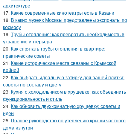
архитектуре
17.
Какие современные кинотеатры есть в Казани
18.
В каких музеях Москвы представлены экспонаты по
космосу
19.
Трубы отопления: как превратить необходимость в
украшение интерьера
20.
Как спрятать трубы отопления в квартире:
практические советы
21.
Какие исторические места связаны с Крымской
войной
22.
Как выбрать идеальную затирку для вашей плитки:
советы по составу и цвету
23.
Кухня с холодильником в хрущевке: как объединить
функциональность и стиль
24.
Как обновить двухкомнатную хрущёвку: советы и
идеи
25.
Полное руководство по утеплению крыши частного
дома изнутри