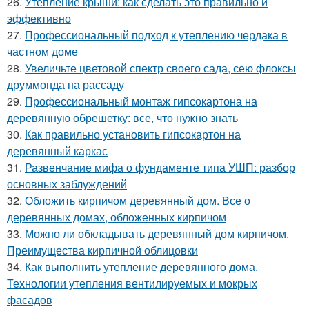
26.
Утепление крыши: как сделать это правильно и
эффективно
27.
Профессиональный подход к утеплению чердака в
частном доме
28.
Увеличьте цветовой спектр своего сада, сею флоксы
друммонда на рассаду
29.
Профессиональный монтаж гипсокартона на
деревянную обрешетку: все, что нужно знать
30.
Как правильно установить гипсокартон на
деревянный каркас
31.
Развенчание мифа о фундаменте типа УШП: разбор
основных заблуждений
32.
Обложить кирпичом деревянный дом. Все о
деревянных домах, обложенных кирпичом
33.
Можно ли обкладывать деревянный дом кирпичом.
Преимущества кирпичной облицовки
34.
Как выполнить утепление деревянного дома.
Технологии утепления вентилируемых и мокрых
фасадов