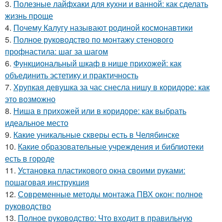
3.
Полезные лайфхаки для кухни и ванной: как сделать
жизнь проще
4.
Почему Калугу называют родиной космонавтики
5.
Полное руководство по монтажу стенового
профнастила: шаг за шагом
6.
Функциональный шкаф в нише прихожей: как
объединить эстетику и практичность
7.
Хрупкая девушка за час снесла нишу в коридоре: как
это возможно
8.
Ниша в прихожей или в коридоре: как выбрать
идеальное место
9.
Какие уникальные скверы есть в Челябинске
10.
Какие образовательные учреждения и библиотеки
есть в городе
11.
Установка пластикового окна своими руками:
пошаговая инструкция
12.
Современные методы монтажа ПВХ окон: полное
руководство
13.
Полное руководство: Что входит в правильную