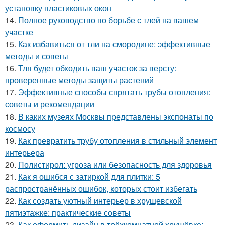
установку пластиковых окон
14.
Полное руководство по борьбе с тлей на вашем
участке
15.
Как избавиться от тли на смородине: эффективные
методы и советы
16.
Тля будет обходить ваш участок за версту:
проверенные методы защиты растений
17.
Эффективные способы спрятать трубы отопления:
советы и рекомендации
18.
В каких музеях Москвы представлены экспонаты по
космосу
19.
Как превратить трубу отопления в стильный элемент
интерьера
20.
Полистирол: угроза или безопасность для здоровья
21.
Как я ошибся с затиркой для плитки: 5
распространённых ошибок, которых стоит избегать
22.
Как создать уютный интерьер в хрущевской
пятиэтажке: практические советы
23.
Как оформить дизайн в трёхкомнатной хрущёвке: