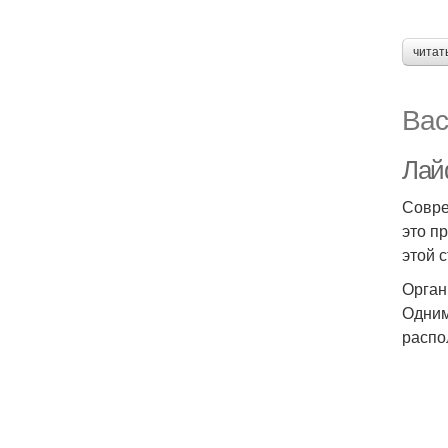
читат
Вас
Лай
Совре
это п
этой 
Орган
Одним
распо