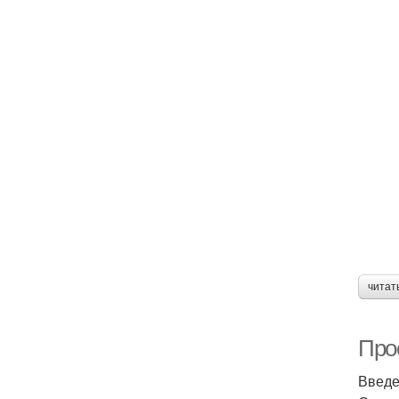
читат
Про
Введ