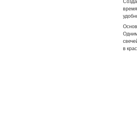
Созда
время
удобн
Основ
Одним
свече
в кра