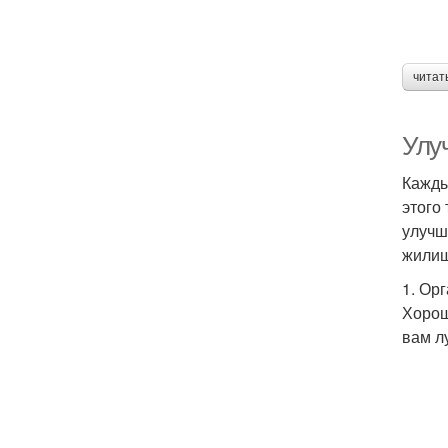
читат
Улу
Кажды
этого
улучш
жилищ
1. Ор
Хорош
вам л