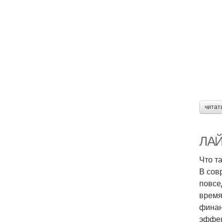
читат
ЛАЙ
Что т
В сов
повсе
время
финан
эффек