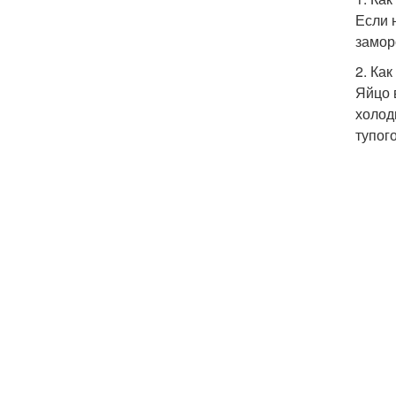
Если 
замор
2. Ка
Яйцо 
холод
тупог