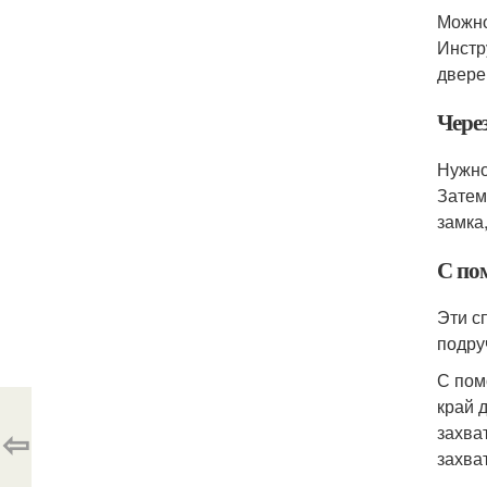
Можно
Инстр
двере
Чере
Нужно
Затем
замка
С по
Эти с
подру
С пом
край 
⇦
захва
захва