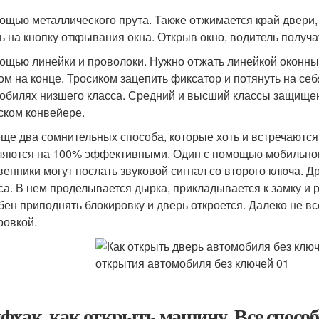
ощью металлического прута. Также отжимается край двери,
ь на кнопку открывания окна. Открыв окно, водитель получа
ощью линейки и проволоки. Нужно отжать линейкой оконный
ом на конце. Тросиком зацепить фиксатор и потянуть на себ
обилях низшего класса. Средний и высший классы защище
ском конвейере.
еще два сомнительных способа, которые хоть и встречаются
ляются на 100% эффективными. Один с помощью мобильного
венники могут послать звуковой сигнал со второго ключа. 
са. В нем проделывается дырка, прикладывается к замку и р
бен приподнять блокировку и дверь откроется. Далеко не в
ровкой.
фхак, как открыть машину. Все спосо