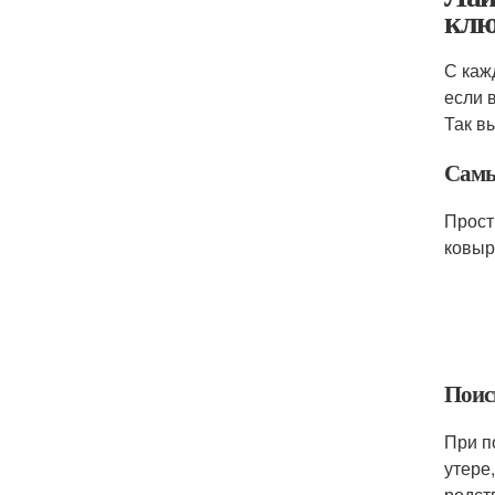
клю
С каж
если 
Так в
Самы
Прост
ковыр
Поис
При п
утере
родст