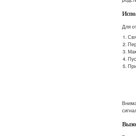
Испо
Для о
Свя
Пер
Мак
Пус
При
Внима
сигна
Вызо