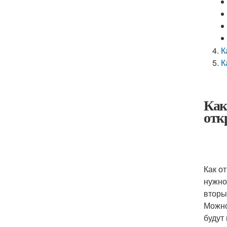
К
К
Как
отк
Как о
нужно
вторы
Можно
будут