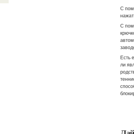
С пом
нажат
С пом
крючк
автом
завод
Есть 
ли яв
родст
тенни
спосо
блоки
Лай