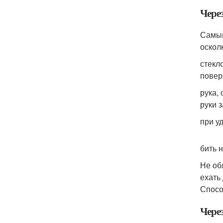
Через
Самый
оскол
стекл
повер
рука,
руки 
при у
бить 
Не об
ехать
Спосо
Чере