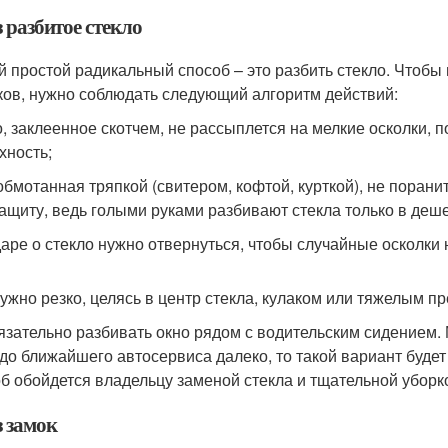
 разбитое стекло
 простой радикальный способ – это разбить стекло. Чтобы 
ков, нужно соблюдать следующий алгоритм действий:
о, заклеенное скотчем, не рассыплется на мелкие осколки, 
хность;
 обмотанная тряпкой (свитером, кофтой, курткой), не порани
защиту, ведь голыми руками разбивают стекла только в де
даре о стекло нужно отвернуться, чтобы случайные осколки 
нужно резко, целясь в центр стекла, кулаком или тяжелым п
язательно разбивать окно рядом с водительским сидением.
 до ближайшего автосервиса далеко, то такой вариант буде
б обойдется владельцу заменой стекла и тщательной уборк
з замок