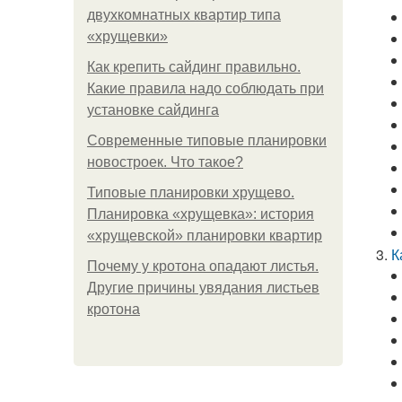
двухкомнатных квартир типа
«хрущевки»
Как крепить сайдинг правильно.
Какие правила надо соблюдать при
установке сайдинга
Современные типовые планировки
новостроек. Что такое?
Типовые планировки хрущево.
Планировка «хрущевка»: история
«хрущевской» планировки квартир
К
Почему у кротона опадают листья.
Другие причины увядания листьев
кротона