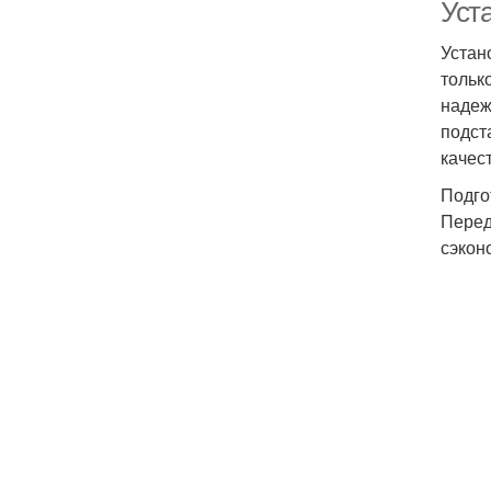
Уст
Устан
тольк
надеж
подст
качес
Подго
Перед
сэкон