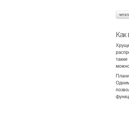
читат
Как
Хруще
распр
такие
можно
Плани
Одним
позво
функц