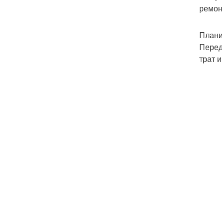
ремон
Плани
Перед
трат 