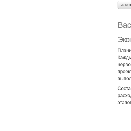
читат
Вас
Эко
Плани
Кажды
нерво
проек
выпол
Соста
расхо
этапо