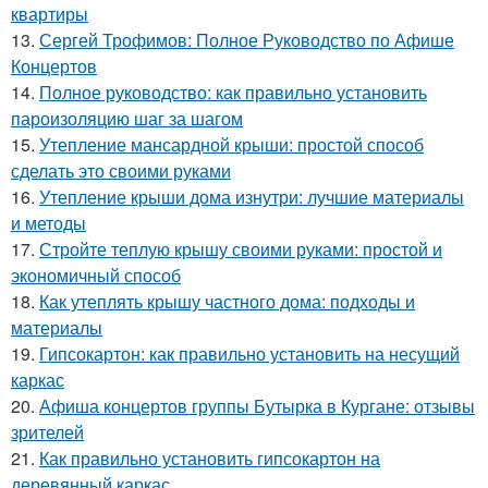
квартиры
13.
Сергей Трофимов: Полное Руководство по Афише
Концертов
14.
Полное руководство: как правильно установить
пароизоляцию шаг за шагом
15.
Утепление мансардной крыши: простой способ
сделать это своими руками
16.
Утепление крыши дома изнутри: лучшие материалы
и методы
17.
Стройте теплую крышу своими руками: простой и
экономичный способ
18.
Как утеплять крышу частного дома: подходы и
материалы
19.
Гипсокартон: как правильно установить на несущий
каркас
20.
Афиша концертов группы Бутырка в Кургане: отзывы
зрителей
21.
Как правильно установить гипсокартон на
деревянный каркас