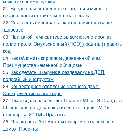
комнате своими руками
31.
Вреден или нет пеноплекс: факты и мифы о
безопасности строительного материала
32.
Опасность пенопласта: как он влияет на наше
здоровье
33.
При какой температуре выделяется стирол из
полистирола. Эмульсионный (ПСЭ)[править | править
код]
34.
Как обложить кирпичом деревянный дом.
Преимущества каменной облицовки
35.
Как сделать шкафчик в раздевалку из ДСП:
подробный инструктаж
36.
Конвекторное отопление частного дома.
Электрические конвекторы
37.
Шкафы для раздевалок Практик ML и LS Стандарт.
Шкафы для раздевалок усиленные серии «ML” и
стандарт «LS” ТМ «Практик».
38.
Планировка 3-комнатных квартир в панельных
домах. Проекты