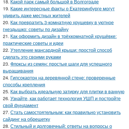
18.
Какой парк самый большой в Волгограде
19.
Какие интересные факты о Екатеринбурге могут
удивить даже местных жителей
20.
Как превратить 3-комнатную хрущевку в уютное
гнездышко: советы по дизайну
21.
Как оформить дизайн в трёхкомнатной хрущёвке:
практические советы и идеи
22.
Утепление мансардной крыши: простой способ
сделать это своими руками
23.
Флоксы из семян: простые шаги для успешного
выращивания
24.
Гипсокартон на деревянной стене: проверенные
способы крепления
25.
Как выбрать идеальную затирку для плитки в ванную
26.
Узнайте, как работает технология УШП и постройте
свой фундамент
27.
Стать самостоятельным: как правильно установить
сайдинг на обрешетку
28.
Стильный и долговечный: ответы на вопросы о