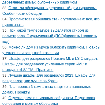
деревянных домах, обложенных кирпичом
33.
Стоит ли обкладывать деревянный дом кирпичом.
Особенности обкладки
34.
Профлистовая обшивка стен с утеплением: все, что
нужно знать
35.
При какой температуре выделяется стирол из
полистирола. Эмульсионный (ПСЭ)[править | править
код]
36.
Можно ли дом из бруса обложить кирпичом. Нюансы
утепления и защитной изоляции
37.
Шкафы для раздевалок Практик ML и LS Стандарт.
Шкафы для раздевалок усиленные серии «ML” и
стандарт «LS” ТМ «Практик».
38.
Лучшие шкафы для раздевалок 2023. Шкафы для
раздевалок, как лучше выбрать
39.
Планировка 3-комнатных квартир в панельных
домах. Проекты
40.
Отделка дома виниловым сайдингом. Подготовка
основания и монтаж обрешетки