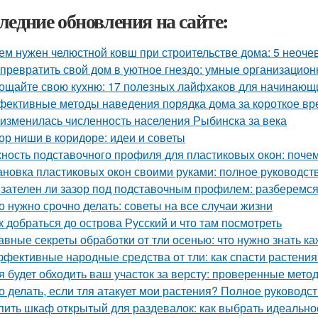
ледние обновления на сайте:
ем нужен челюстной ковш при строительстве дома: 5 неоч
 превратить свой дом в уютное гнездо: умные организацио
ощайте свою кухню: 17 полезных лайфхаков для начинающ
ективные методы наведения порядка дома за короткое вр
 изменилась численность населения Рыбинска за века
ор ниши в коридоре: идеи и советы
ность подставочного профиля для пластиковых окон: поче
ановка пластиковых окон своими руками: полное руководс
зателен ли зазор под подставочным профилем: разберемся
о нужно срочно делать: советы на все случаи жизни
к добраться до острова Русский и что там посмотреть
авные секреты обработки от тли осенью: что нужно знать к
фективные народные средства от тли: как спасти растения
я будет обходить ваш участок за версту: проверенные мет
о делать, если тля атакует мои растения? Полное руководс
пить шкаф открытый для раздевалок: как выбрать идеальн