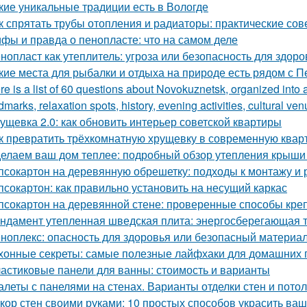
кие уникальные традиции есть в Вологде
к спрятать трубы отопления и радиаторы: практические сов
фы и правда о пенопласте: что на самом деле
нопласт как утеплитель: угроза или безопасность для здоро
кие места для рыбалки и отдыха на природе есть рядом с П
re is a list of 60 questions about Novokuznetsk, organized into 
dmarks, relaxation spots, history, evening activities, cultural ven
ущевка 2.0: как обновить интерьер советской квартиры
к превратить трёхкомнатную хрущевку в современную квар
елаем ваш дом теплее: подробный обзор утепления крыши
псокартон на деревянную обрешетку: подходы к монтажу и 
псокартон: как правильно установить на несущий каркас
псокартон на деревянной стене: проверенные способы кре
ндамент утепленная шведская плита: энергосберегающая 
ноплекс: опасность для здоровья или безопасный материа
хонные секреты: самые полезные лайфхаки для домашних 
астиковые панели для ванны: стоимость и варианты
алеты с панелями на стенах. Варианты отделки стен и пото
кор стен своими руками: 10 простых способов украсить ваш