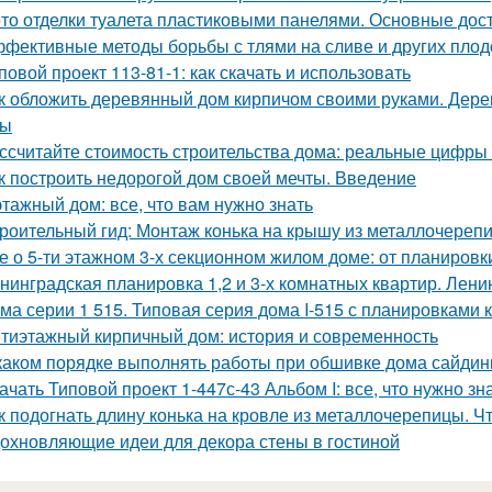
то отделки туалета пластиковыми панелями. Основные дос
фективные методы борьбы с тлями на сливе и других пло
повой проект 113-81-1: как скачать и использовать
к обложить деревянный дом кирпичом своими руками. Дер
сы
ссчитайте стоимость строительства дома: реальные цифры
к построить недорогой дом своей мечты. Введение
этажный дом: все, что вам нужно знать
роительный гид: Монтаж конька на крышу из металлочереп
е о 5-ти этажном 3-х секционном жилом доме: от планировк
нинградская планировка 1,2 и 3-х комнатных квартир. Лени
ма серии 1 515. Типовая серия дома I-515 с планировками 
тиэтажный кирпичный дом: история и современность
каком порядке выполнять работы при обшивке дома сайдин
ачать Типовой проект 1-447с-43 Альбом I: все, что нужно зн
к подогнать длину конька на кровле из металлочерепицы. Чт
охновляющие идеи для декора стены в гостиной