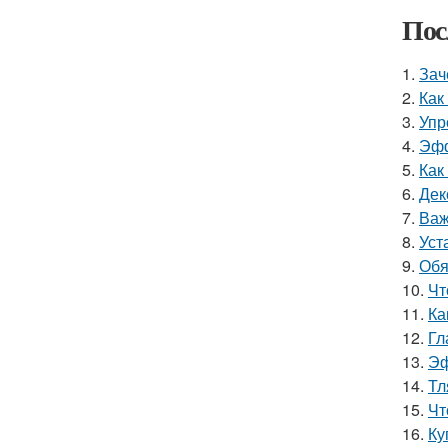
Пос
1.
Зач
2.
Как
3.
Упр
4.
Эфф
5.
Как
6.
Дек
7.
Важ
8.
Уст
9.
Обя
10.
Чт
11.
Ка
12.
Гл
13.
Эф
14.
Тл
15.
Чт
16.
Ку