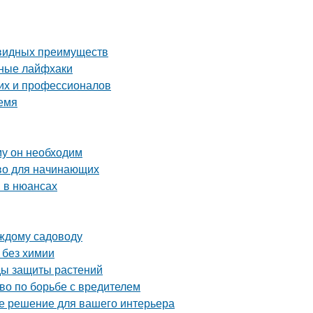
евидных преимуществ
нные лайфхаки
их и профессионалов
емя
му он необходим
тво для начинающих
 в нюансах
аждому садоводу
 без химии
оды защиты растений
тво по борьбе с вредителем
ое решение для вашего интерьера