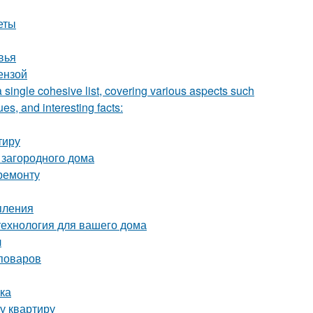
еты
вья
ензой
a single cohesive list, covering various aspects such
ues, and interesting facts:
тиру
 загородного дома
ремонту
пления
технология для вашего дома
л
поваров
лка
у квартиру