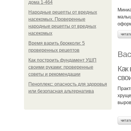
дома 1-464
Миниа
Народные рецепты от вредных
малыш
насекомых. Проверенные
оформ
народные рецепты от вредных
насекомых
читат
Время варить брокколи: 5
проверенных рецептов
Вас
Как построить фундамент УШП
Как 
своими руками: проверенные
советы и рекомендации
сво
Пеноплекс: опасность для здоровья
Практ
или безопасная альтернатива
хруще
выров
читат