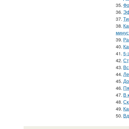
35.
Фо
36.
Эф
37.
Ти
38.
Ка
мину
39.
Ра
40.
Ка
41.
5-
42.
Ст
43.
Вс
44.
Ле
45.
До
46.
Пя
47.
В 
48.
Ск
49.
Ка
50.
Вд