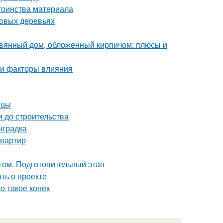
тоинства материала
довых деревьях
евянный дом, обложенный кирпичом: плюсы и
 и факторы влияния
ицы
и до строительства
нградка
квартир
гом. Подготовительный этап
ать о проекте
о такое конек