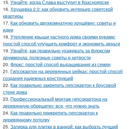
15.
Узнайте, когда Слава выступит в Красноярске
16.
Хрущевка 2.0: как обновить интерьер советской
квартиры
17.
Как обновить двухкомнатную хрущёвку: советы и
идеи
18.
Утепление крыши частного дома своими руками:
простой способ улучшить комфорт и экономить деньги
19.
Узнайте, как правильно ухаживать за флоксом
друммонда: полезные советы и хитрости
20.
Флокс: простой способ выращивания из семян
21.
Гипсокартон на деревянных рейках: простой способ
создания надежных конструкций
22.
Как правильно закрепить гипсокартон к брусовой
стене дома
23.
Профессиональный монтаж гипсокартона на
деревянную обрешетку: все, что нужно знать
24.
Как правильно прикрепить гипсокартон к
деревянному потолку
25.
Затирка для плитки в ванной: как выбрать лучший