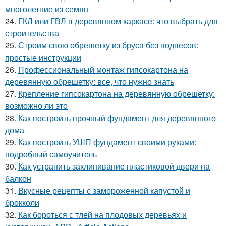
многолетние из семян
24.
ГКЛ или ГВЛ в деревянном каркасе: что выбрать для
строительства
25.
Строим свою обрешетку из бруса без подвесов:
простые инструкции
26.
Профессиональный монтаж гипсокартона на
деревянную обрешетку: все, что нужно знать
27.
Крепление гипсокартона на деревянную обрешетку:
возможно ли это
28.
Как построить прочный фундамент для деревянного
дома
29.
Как построить УШП фундамент своими руками:
подробный самоучитель
30.
Как устранить заклинивание пластиковой двери на
балкон
31.
Вкусные рецепты с замороженной капустой и
брокколи
32.
Как бороться с тлей на плодовых деревьях и