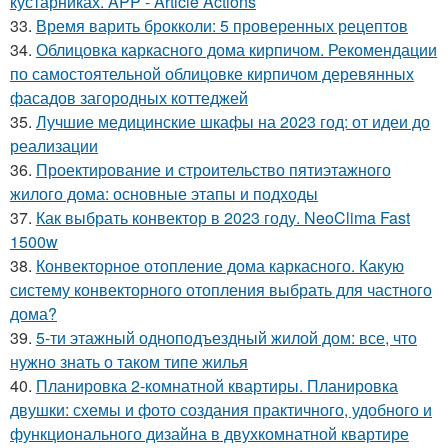
кустарниках. APP - Article Actions
33.
Время варить брокколи: 5 проверенных рецептов
34.
Облицовка каркасного дома кирпичом. Рекомендации
по самостоятельной облицовке кирпичом деревянных
фасадов загородных коттеджей
35.
Лучшие медицинские шкафы на 2023 год: от идеи до
реализации
36.
Проектирование и строительство пятиэтажного
жилого дома: основные этапы и подходы
37.
Как выбрать конвектор в 2023 году. NeoClima Fast
1500w
38.
Конвекторное отопление дома каркасного. Какую
систему конвекторного отопления выбрать для частного
дома?
39.
5-ти этажный одноподъездный жилой дом: все, что
нужно знать о таком типе жилья
40.
Планировка 2-комнатной квартиры. Планировка
двушки: схемы и фото создания практичного, удобного и
функционального дизайна в двухкомнатной квартире