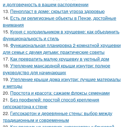
и долговечность в вашем распоряжении
13.
Пенопласт в доме: скрытая угроза здоровью
14.
Есть ли религиозные объекты в Пензе, достойные
внимания
15.
Кухня с холодильником в хрущевке: как объединить
функциональность и стиль
16.
Функциональная планировка 2-комнатной хрущевки
для семьи с двумя детьми: практические советы
17.
Как превратить малую хрущевку в уютный дом
18.
Утепление мансардной крыши изнутри: полное
руководство для начинающих
19.
Утепление крыши дома изнутри: лучшие материалы
и методы
20.
Простота и красота: сажаем флоксы семенами
21.
Без профилей: простой способ крепления
гипсокартона к стене
22.
Гипсокартон и деревянные стены: выбор между
традиционным и современным
23.
Как правильно закрепить гипсокартон к брусовой