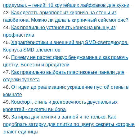
придумал, – гений: 10 крутейших лайфхаков для кухни
43.
Как сделать армопояс из кирпича на стены из
газобетона. Можно ли делать кирпичный сейсмопояс?
44.
Как правильно установить конек на крышу из
профнастила
45.
Характеристики и внешний вид SMD-светодиодов.
Корпуса SMD элементов
46.
Почему не растет фикус бенджамина и как помочь
цветку. Болезни и вредители
47.
Как правильно выбрать пластиковые панели для
отделки туалета
48.
От идеи до реализации: украшение пустой стены в
комнате
49.
Комфорт, стиль и долговечность двуспальных
кроватей - секреты выбора
50.
Затирка для плитки в ванной и не только. Как
подобрать затирку для плитки по цвету: секреты которые
знают единицы