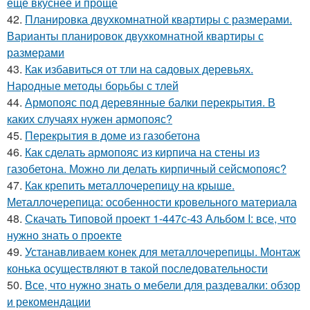
еще вкуснее и проще
42.
Планировка двухкомнатной квартиры с размерами.
Варианты планировок двухкомнатной квартиры с
размерами
43.
Как избавиться от тли на садовых деревьях.
Народные методы борьбы с тлей
44.
Армопояс под деревянные балки перекрытия. В
каких случаях нужен армопояс?
45.
Перекрытия в доме из газобетона
46.
Как сделать армопояс из кирпича на стены из
газобетона. Можно ли делать кирпичный сейсмопояс?
47.
Как крепить металлочерепицу на крыше.
Металлочерепица: особенности кровельного материала
48.
Скачать Типовой проект 1-447с-43 Альбом I: все, что
нужно знать о проекте
49.
Устанавливаем конек для металлочерепицы. Монтаж
конька осуществляют в такой последовательности
50.
Все, что нужно знать о мебели для раздевалки: обзор
и рекомендации