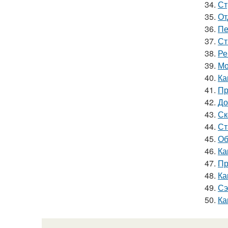
34.
Ст
35.
От
36.
Пе
37.
Ст
38.
Ре
39.
Мо
40.
Ка
41.
Пр
42.
До
43.
Ск
44.
Ст
45.
Об
46.
Ка
47.
Пр
48.
Ка
49.
Сэ
50.
Ка