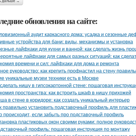
ь дальше →
ледние обновления на сайте:
ловизионный аудит каркасного дома: усадка и сезонные д
ивные устройства для бани: виды, механизмы и установка
езные лайфхаки для кухни и ванной: как сделать жизнь пр
ероятные лайфхаки для самых разных ситуаций: как сдела
номия времени и сил: лайфхаки для дома и ремонта
ное руководство: как крепить профнастил на стену правиль
ие уникальные музеи техники есть в Москве
 сделать нишу в гипсокартонной стене: пошаговая инструкц
номия пространства: как встроить шкаф в нишу прихожей
ша в стене в коридоре: как создать уникальный интерьер
к правильно установить подставочный профиль для пласти
о происходит, если забыть про подставочный профиль
тановка пластиковых окон своими руками: полное руковод
дставочный профиль: пошаговая инструкция по монтажу