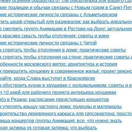
чему осенняя обработка от тли обязательна для вашего са
кие традиции и обычаи связаны с Новым годом в Санкт-Пе
кие исторические личности связаны с Альметьевском
пить шкаф открытый для раздевалок: как выбрать идеальн
е смотреть группу Анимацию в Ростове-на-Дону: актуально
к красиво скрыть трубы отопления: советы и идеи
кие исторические личности связаны с Читой
к спрятать трубы отопления в доме: практические советы
к спрятать трубы отопления на стене: практические советы 
обенности московского метро: архитектура и история
к превратить хрущевку в современное жильё: проект рекон
найте, когда Слава выступит в Красноярске
к обустроить кухню в хрущевке с холодильником: советы и 
п-10 идей для рабочего проекта интерьера хрущевки
бэ в Рязани: расписание предстоящих концертов
к утеплять крышу частного дома: подходы и материалы
роительство деревянного каркаса для гипсокартона: просто
иша концертов группы Анимация: все, что нужно знать
хая затирка vs готовая затирка: что выбрать