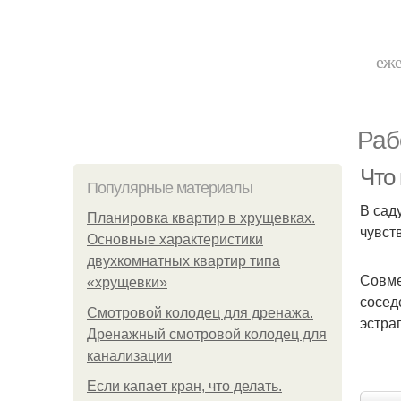
еже
Раб
Что
Популярные материалы
В сад
Планировка квартир в хрущевках.
чувст
Основные характеристики
двухкомнатных квартир типа
Совме
«хрущевки»
сосед
Смотровой колодец для дренажа.
эстраг
Дренажный смотровой колодец для
канализации
Если капает кран, что делать.