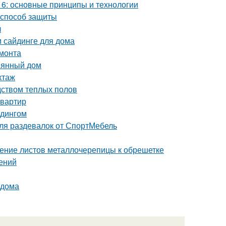
6: основные принципы и технологии
 способ защиты
л
м сайдинге для дома
емонта
вянный дом
ктаж
дством теплых полов
квартир
йдингом
ля раздевалок от СпортМебель
ление листов металлочерепицы к обрешетке
дений
 дома