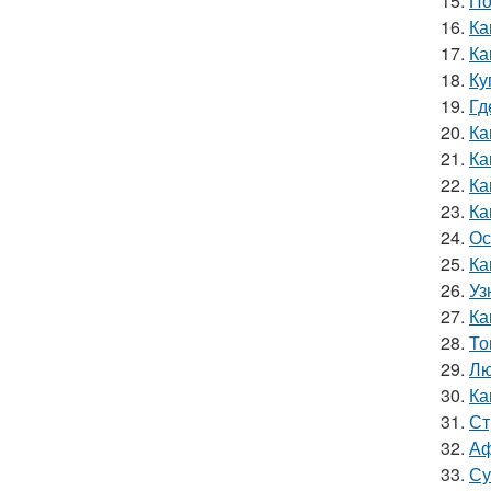
15.
По
16.
Ка
17.
Ка
18.
Ку
19.
Гд
20.
Ка
21.
Ка
22.
Ка
23.
Ка
24.
Ос
25.
Ка
26.
Уз
27.
Ка
28.
То
29.
Лю
30.
Ка
31.
Ст
32.
Аф
33.
Су