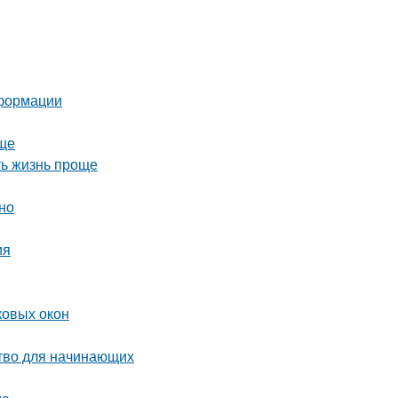
еформации
още
ть жизнь проще
но
ия
ковых окон
ство для начинающих