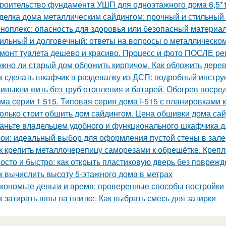
роительство фундамента УШП для одноэтажного дома 6,5*1
делка дома металлическим сайдингом: прочный и стильный
ноплекс: опасность для здоровья или безопасный материа
ильный и долговечный: ответы на вопросы о металлическо
монт туалета дешево и красиво. Процесс и фото ПОСЛЕ р
жно ли старый дом обложить кирпичом. Как обложить дере
к сделать шкафчик в раздевалку из ДСП: подробный инстру
ивыкли жить без труб отопления и батарей. Обогрев посре
ма серии 1 515. Типовая серия дома I-515 с планировками 
олько стоит обшить дом сайдингом. Цена обшивки дома са
аньте владельцем удобного и функционального шкафчика д
ои: идеальный выбор для оформления пустой стены в зале
к крепить металлочерепицу саморезами к обрешётке. Креп
осто и быстро: как открыть пластиковую дверь без повреж
к вычислить высоту 5-этажного дома в метрах
кономьте деньги и время: проверенные способы постройки
к затирать швы на плитке. Как выбрать смесь для затирки