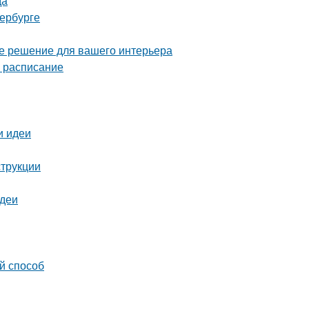
да
тербурге
ое решение для вашего интерьера
е расписание
и идеи
струкции
идеи
й способ