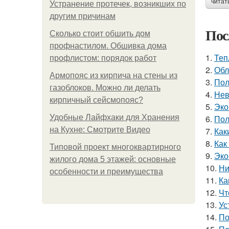
читат
Устранение протечек, возникших по
другим причинам
Пос
Сколько стоит обшить дом
профнастилом. Обшивка дома
1.
Теп
профлистом: порядок работ
2.
Обл
Армопояс из кирпича на стены из
3.
Пол
газоблоков. Можно ли делать
4.
Нев
кирпичный сейсмопояс?
5.
Эко
Удобные Лайфхаки для Хранения
6.
Пол
на Кухне: Смотрите Видео
7.
Как
8.
Как
Типовой проект многоквартирного
9.
Эко
жилого дома 5 этажей: основные
10.
Ни
особенности и преимущества
11.
Ка
12.
Чт
13.
Ус
14.
По