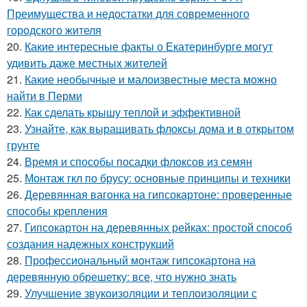
Преимущества и недостатки для современного
городского жителя
20.
Какие интересные факты о Екатеринбурге могут
удивить даже местных жителей
21.
Какие необычные и малоизвестные места можно
найти в Перми
22.
Как сделать крышу теплой и эффективной
23.
Узнайте, как выращивать флоксы дома и в открытом
грунте
24.
Время и способы посадки флоксов из семян
25.
Монтаж гкл по брусу: основные принципы и техники
26.
Деревянная вагонка на гипсокартоне: проверенные
способы крепления
27.
Гипсокартон на деревянных рейках: простой способ
создания надежных конструкций
28.
Профессиональный монтаж гипсокартона на
деревянную обрешетку: все, что нужно знать
29.
Улучшение звукоизоляции и теплоизоляции с