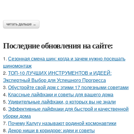
читать дальше →
Последние обновления на сайте:
1.
Сезонная смена шин: когда и зачем нужно посещать
шиномонтаж
2.
ТОП-10 ЛУЧШИХ ИНСТРУМЕНТОВ и ИДЕЕЙ:
Экспертный Выбор для Успешного Прогресса
3.
Обустройте свой дом с этими 17 полезными советами
4.
Классные лайфхаки и советы для вашего дома
5.
Удивительные лайфхаки, о которых вы не знали
6.
Эффективные лайфхаки для быстрой и качественной
уборки дома
7.
Почему Калугу называют родиной космонавтики
8.
Декор ниши в коридоре: идеи и советы