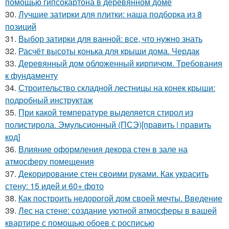
помощью гипсокартона в деревянном доме
30.
Лучшие затирки для плитки: наша подборка из 8
позиций
31.
Выбор затирки для ванной: все, что нужно знать
32.
Расчёт высоты конька для крыши дома. Чердак
33.
Деревянный дом обложенный кирпичом. Требования
к фундаменту
34.
Строительство складной лестницы на конек крыши:
подробный инструктаж
35.
При какой температуре выделяется стирол из
полистирола. Эмульсионный (ПСЭ)[править | править
код]
36.
Влияние оформления декора стен в зале на
атмосферу помещения
37.
Декорирование стен своими руками. Как украсить
стену: 15 идей и 60+ фото
38.
Как построить недорогой дом своей мечты. Введение
39.
Лес на стене: создание уютной атмосферы в вашей
квартире с помощью обоев с росписью