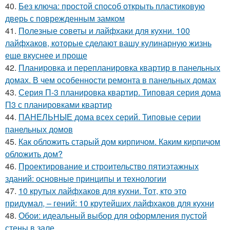
40.
Без ключа: простой способ открыть пластиковую
дверь с поврежденным замком
41.
Полезные советы и лайфхаки для кухни. 100
лайфхаков, которые сделают вашу кулинарную жизнь
еще вкуснее и проще
42.
Планировка и перепланировка квартир в панельных
домах. В чем особенности ремонта в панельных домах
43.
Серия П-3 планировка квартир. Типовая серия дома
П3 с планировками квартир
44.
ПАНЕЛЬНЫЕ дома всех серий. Типовые серии
панельных домов
45.
Как обложить старый дом кирпичом. Каким кирпичом
обложить дом?
46.
Проектирование и строительство пятиэтажных
зданий: основные принципы и технологии
47.
10 крутых лайфхаков для кухни. Тот, кто это
придумал, – гений: 10 крутейших лайфхаков для кухни
48.
Обои: идеальный выбор для оформления пустой
стены в зале