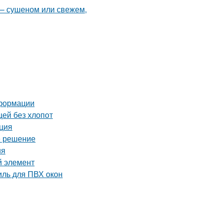
еформации
щей без хлопот
кция
е решение
ия
й элемент
ль для ПВХ окон