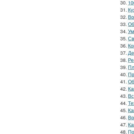
30.
10
31.
Ку
32.
Вр
33.
Об
34.
Ум
35.
Св
36.
Ко
37.
Де
38.
Ре
39.
Пл
40.
Пр
41.
Об
42.
Ка
43.
Вс
44.
Те
45.
Ка
46.
Вр
47.
Ка
48.
По