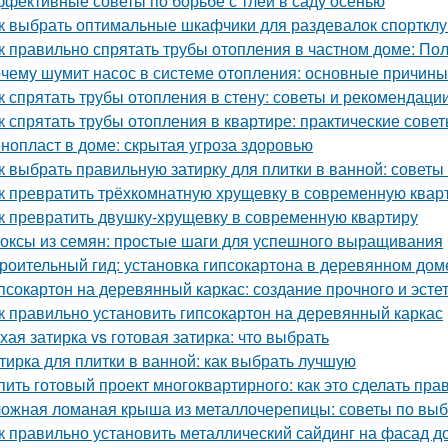
фективные советы по борьбе с тлёй в саду осенью
к выбрать оптимальные шкафчики для раздевалок спорткл
к правильно спрятать трубы отопления в частном доме: По
чему шумит насос в системе отопления: основные причин
к спрятать трубы отопления в стену: советы и рекомендаци
к спрятать трубы отопления в квартире: практические сове
нопласт в доме: скрытая угроза здоровью
к выбрать правильную затирку для плитки в ванной: советы
к превратить трёхкомнатную хрущевку в современную квар
к превратить двушку-хрущевку в современную квартиру
оксы из семян: простые шаги для успешного выращивания
роительный гид: установка гипсокартона в деревянном дом
псокартон на деревянный каркас: создание прочного и эсте
к правильно установить гипсокартон на деревянный каркас
хая затирка vs готовая затирка: что выбрать
тирка для плитки в ванной: как выбрать лучшую
пить готовый проект многоквартирного: как это сделать пра
ожная ломаная крыша из металлочерепицы: советы по выб
к правильно установить металлический сайдинг на фасад д