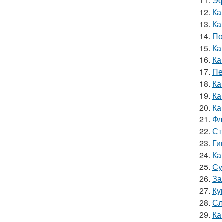
11.
Эф
12.
Ка
13.
Ка
14.
По
15.
Ка
16.
Ка
17.
Пе
18.
Ка
19.
Ка
20.
Ка
21.
Фл
22.
Ст
23.
Ги
24.
Ка
25.
Су
26.
За
27.
Ку
28.
Сл
29.
Ка