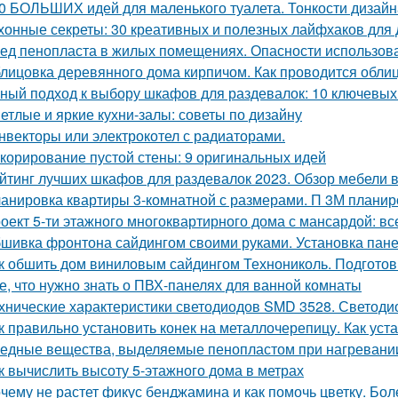
0 БОЛЬШИХ идей для маленького туалета. Тонкости дизайн
хонные секреты: 30 креативных и полезных лайфхаков для
ед пенопласта в жилых помещениях. Опасности использов
лицовка деревянного дома кирпичом. Как проводится обли
ный подход к выбору шкафов для раздевалок: 10 ключевых
етлые и яркие кухни-залы: советы по дизайну
нвекторы или электрокотел с радиаторами.
корирование пустой стены: 9 оригинальных идей
йтинг лучших шкафов для раздевалок 2023. Обзор мебели в
анировка квартиры 3-комнатной с размерами. П 3М планир
оект 5-ти этажного многоквартирного дома с мансардой: все
шивка фронтона сайдингом своими руками. Установка пан
к обшить дом виниловым сайдингом Технониколь. Подготов
е, что нужно знать о ПВХ-панелях для ванной комнаты
хнические характеристики светодиодов SMD 3528. Светоди
к правильно установить конек на металлочерепицу. Как уст
едные вещества, выделяемые пенопластом при нагревании:
к вычислить высоту 5-этажного дома в метрах
чему не растет фикус бенджамина и как помочь цветку. Бол