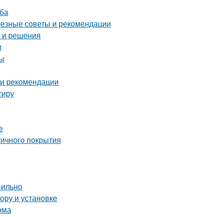
уба
лезные советы и рекомендации
ы и решения
и
ты
 и рекомендации
тиру
е
тичного покрытия
вильно
ору и установке
ома