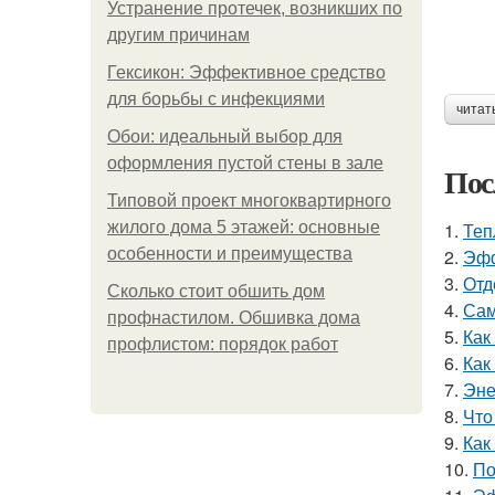
Устранение протечек, возникших по
другим причинам
Гексикон: Эффективное средство
для борьбы с инфекциями
читат
Обои: идеальный выбор для
оформления пустой стены в зале
Пос
Типовой проект многоквартирного
жилого дома 5 этажей: основные
1.
Теп
особенности и преимущества
2.
Эфф
3.
Отд
Сколько стоит обшить дом
4.
Сам
профнастилом. Обшивка дома
5.
Как
профлистом: порядок работ
6.
Как
7.
Эне
8.
Что
9.
Как
10.
По