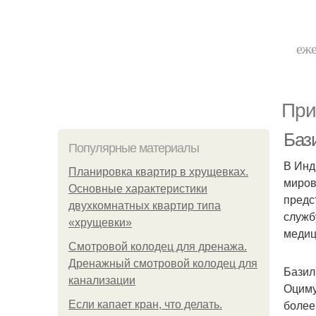
еже
При
Баз
Популярные материалы
В Инд
Планировка квартир в хрущевках.
миров
Основные характеристики
предс
двухкомнатных квартир типа
служб
«хрущевки»
медиц
Смотровой колодец для дренажа.
Дренажный смотровой колодец для
Базил
канализации
Оциму
более
Если капает кран, что делать.