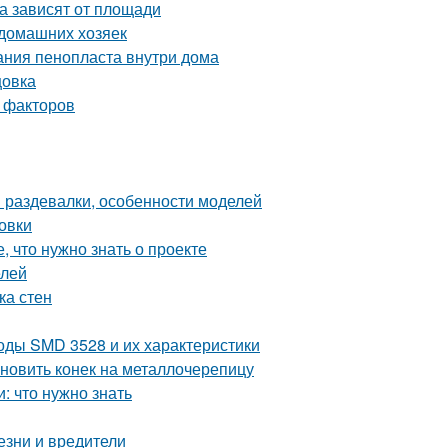
а зависят от площади
 домашних хозяек
ания пенопласта внутри дома
цовка
 факторов
 раздевалки, особенности моделей
овки
, что нужно знать о проекте
елей
ка стен
оды SMD 3528 и их характеристики
ановить конек на металлочерепицу
 что нужно знать
езни и вредители