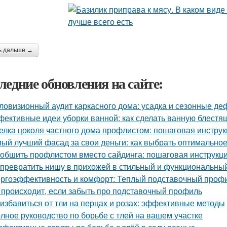
ь дальше →
ледние обновления на сайте:
ловизионный аудит каркасного дома: усадка и сезонные д
ективные идеи уборки ванной: как сделать ванную блестя
елка цоколя частного дома профлистом: пошаговая инстру
ый лучший фасад за свои деньги: как выбрать оптимально
 обшить профлистом вместо сайдинга: пошаговая инструкц
 превратить нишу в прихожей в стильный и функциональны
ргоэффективность и комфорт: Теплый подставочный профи
 происходит, если забыть про подставочный профиль
 избавиться от тли на перцах и розах: эффективные методы
лное руководство по борьбе с тлей на вашем участке