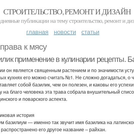
СТРОИТЕЛЬСТВО, РЕМОНТ И ДИЗАЙН
дневные публикации на тему строительство, ремонт и ди
главная
новости
статьи
права к мясу
илик применение в кулинарии рецепты. Б
ии он является священным растением и по значимости уступ
ых кухнях его можно считать №1. Не сложно догадаться, о че
тавляет собой базилик, чем он полезен, и каковы его успех
у на благо человека эта трава собрала внушительный списо
инского и поварского аспекта.
иковая история
м базилиум — именно так звучит имя базилика на латинском
 распространено его другое название – райхан.