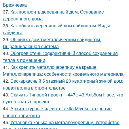
Брежневка
37.
Как построить деревянный дом. Основание
деревянного дома
38.
Как обшить деревянный дом сайдингом. Виды
сайдинга
39.
Обшивка дома металлическим сайдингом.
Выравнивающая система
40.
Обогрев стены: эффективный способ сохранения
тепла в помещении
41.
Как крепить металлочерепицу на крыше.
Металлочерепица: особенности кровельного материала
42.
Бескаркасный 5 этажный 20 квартирный жилой дом:
новая волна в строительстве
43.
Скачать Типовой проект 1-447с-43 Альбом I: все, что
нужно знать о проекте
44.
Архитектурные идеи от Takita Miyoko: открытие
нового горизонта
45.
Установка конька на металлочерепицу. Устройство