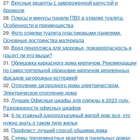
27.
Вкусные рецепты с замороженной капустой и
брокколи
28.
Плюсы и минусы панели ПВХ в отделке туалета.
Особенности и преимущества
29.
Фото отделки туалета пластиковыми панелями.
Основные достоинства материала
30.
Вред пеноплэкса для здоровья, пожароопасность и
грызут ли его мыши?
31.
Облицовка каркасного дома кирпичом. Рекомендации
по самостоятельной облицовке кирпичом деревянных
фасадов загородных коттеджей
32.
Отопление загородного дома электричеством.
Электрическое отопление дома
33.
Лучшие Офисные шкафы для одежды в 2023 году.
Разновидности офисных шкафов
34.
5-ти этажный одноподъездный жилой дом: все, что
нужно знать о таком типе жилья
35.
Профлист: лучший способ обшивки дома
36.
Схемы трехкомнатных квартир в панельных домах.