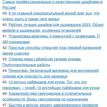
Самые профессиональные и качественные шкафчики в
России!
39.
5-ти этажный одноподъездный жилой дом: все, что
нужно знать о таком типе жилья
40.
Рейтинг лучших шкафов для раздевалок 2023. Обзор
мебели в раздевалки, особенности моделей
41.
Планировка квартиры 3-комнатной с размерами. П
3М планировки
42.
Простые способы открытия пластиковой балконной
двери снаружи
43.
Отделка дома сайдингом своими руками.
Подготовительные работы
44.
Пеноплекс: безопасный материал для внутренней
отделки или опасность для здоровья
45.
10 крутых лайфхаков для кухни. Тот, кто это
придумал, – гений: 10 крутейших лайфхаков для кухни
46.
Характеристики светодиодов и отличительные
особенности. Виды светодиодов по назначению
47.
Быстро и вкусно: рецепт замороженного брокколи