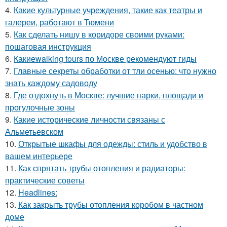
4.
Какие культурные учреждения, такие как театры и
галереи, работают в Тюмени
5.
Как сделать нишу в коридоре своими руками:
пошаговая инструкция
6.
Какиеwalking tours по Москве рекомендуют гиды
7.
Главные секреты обработки от тли осенью: что нужно
знать каждому садоводу
8.
Где отдохнуть в Москве: лучшие парки, площади и
прогулочные зоны
9.
Какие исторические личности связаны с
Альметьевском
10.
Открытые шкафы для одежды: стиль и удобство в
вашем интерьере
11.
Как спрятать трубы отопления и радиаторы:
практические советы
12.
Headlines:
13.
Как закрыть трубы отопления коробом в частном
доме