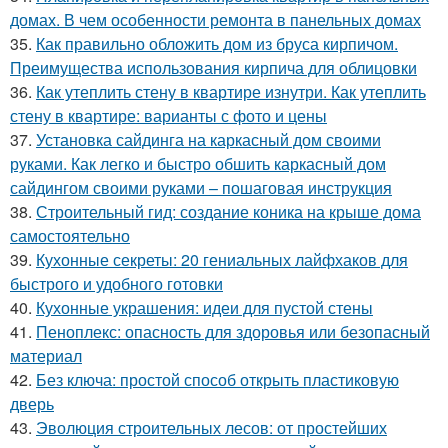
домах. В чем особенности ремонта в панельных домах
35.
Как правильно обложить дом из бруса кирпичом.
Преимущества использования кирпича для облицовки
36.
Как утеплить стену в квартире изнутри. Как утеплить
стену в квартире: варианты с фото и цены
37.
Установка сайдинга на каркасный дом своими
руками. Как легко и быстро обшить каркасный дом
сайдингом своими руками – пошаговая инструкция
38.
Строительный гид: создание коника на крыше дома
самостоятельно
39.
Кухонные секреты: 20 гениальных лайфхаков для
быстрого и удобного готовки
40.
Кухонные украшения: идеи для пустой стены
41.
Пеноплекс: опасность для здоровья или безопасный
материал
42.
Без ключа: простой способ открыть пластиковую
дверь
43.
Эволюция строительных лесов: от простейших