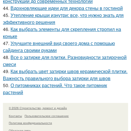
конструкций до современных технологий
44.
Вдохновляющие идеи для декора стены в гостиной
45.
Утепление крыши изнутри: все, что нужно знать для
эффективного решения
46.
Как выбрать элементы для скрепления стропил на
коньке
47.
Улучшите внешний вид своего дома с помощью
сайдинга своими руками
48.
Все о затирке для плитки. Разновидности затирочной
смеси
49.
Как выбрать цвет затирки швов керамической плитки.
Важность правильного выбора затирки для швов
50.
О питомниках растений. Что такое питомник
растений
© 2026 Строительство, ремонт и дизайн
Контакты
Пользовательское соглашение
Политика конфидециальности
Обратная связь