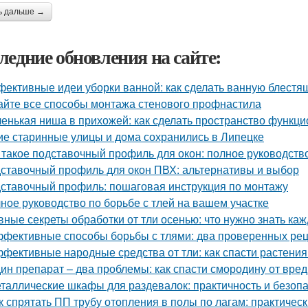
ь дальше →
ледние обновления на сайте:
ективные идеи уборки ванной: как сделать ванную блестя
айте все способы монтажа стенового профнастила
енькая ниша в прихожей: как сделать пространство функц
ие старинные улицы и дома сохранились в Липецке
 такое подставочный профиль для окон: полное руководств
ставочный профиль для окон ПВХ: альтернативы и выбор
ставочный профиль: пошаговая инструкция по монтажу
ное руководство по борьбе с тлей на вашем участке
вные секреты обработки от тли осенью: что нужно знать ка
фективные способы борьбы с тлями: два проверенных ре
фективные народные средства от тли: как спасти растения
ин препарат – два проблемы: как спасти смородину от вре
таллические шкафы для раздевалок: практичность и безоп
к спрятать ПП трубу отопления в полы по лагам: практичес