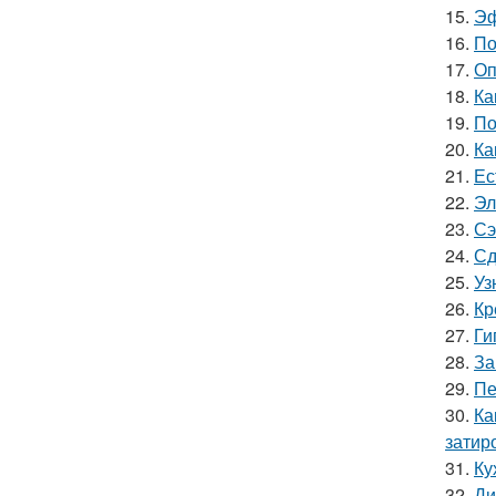
15.
Эф
16.
По
17.
Оп
18.
Ка
19.
По
20.
Ка
21.
Ес
22.
Эл
23.
Сэ
24.
Сд
25.
Уз
26.
Кр
27.
Ги
28.
За
29.
Пе
30.
Ка
затир
31.
Ку
32.
Ди