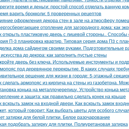
регите время и деньги: простой способ отделать ванную к
емя варить брокколи: 5 проверенных рецептов
ияние оформления декора стен в зале на атмосферу поме
ергосберегающее отопление для загородного дома: как эко
к открыть пластиковую дверь с лицевой стороны.. Способы
рия П-3 планировка квартир. Типовая серия дома П3 с пла
делка дома сайдингом своими руками. Подготовительные р
 искусства до декора: как заполнить пустые стены
кройте дверь без ключа. Используемые инструменты и под
мопояс под деревянное перекрытие. В каких случаях требу
ивительное решение для жизни в городе: 5-этажный секци
к сделать армопояс из кирпича на стены из газобетона. Мо
тановка конька на металлочерепицу. Устройство конька ме
репление и защита: как правильно сделать конек на крыше
к вскрыть замок на входной двери. Как вскрыть замок вход
кет, который говорит: Как выбрать цветы для особого случа
ет затирки для белой плитки. Белое разочарование
кая подобрать затирку для плитки. Полиуретановая затирка