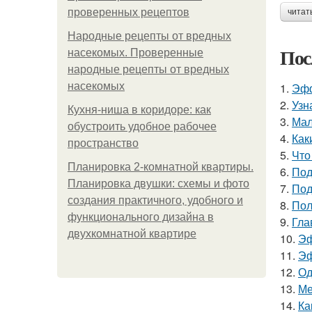
проверенных рецептов
читат
Народные рецепты от вредных
Пос
насекомых. Проверенные
народные рецепты от вредных
насекомых
1.
Эфф
2.
Узн
Кухня-ниша в коридоре: как
3.
Мал
обустроить удобное рабочее
4.
Как
пространство
5.
Что
Планировка 2-комнатной квартиры.
6.
Под
Планировка двушки: схемы и фото
7.
Под
создания практичного, удобного и
8.
Пол
функционального дизайна в
9.
Гла
двухкомнатной квартире
10.
Эф
11.
Эф
12.
Од
13.
Ме
14.
Ка