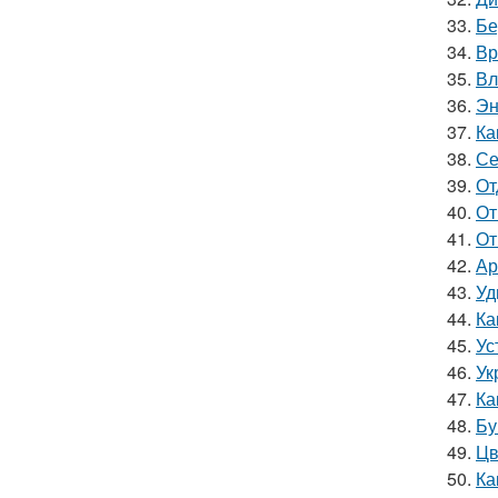
33.
Бе
34.
Вр
35.
Вл
36.
Эн
37.
Ка
38.
Се
39.
От
40.
От
41.
От
42.
Ар
43.
Уд
44.
Ка
45.
Ус
46.
Ук
47.
Ка
48.
Бу
49.
Цв
50.
Ка