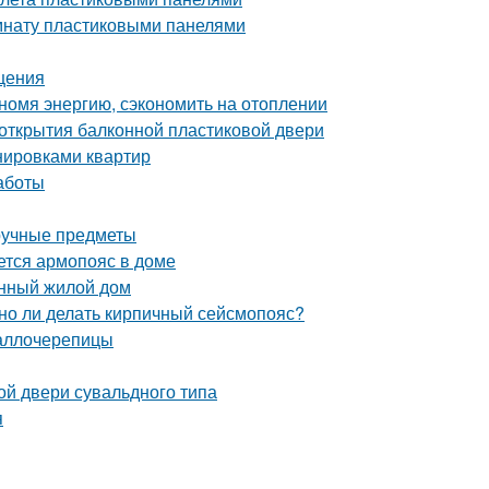
омнату пластиковыми панелями
щения
номя энергию, сэкономить на отоплении
 открытия балконной пластиковой двери
нировками квартир
аботы
ручные предметы
ется армопояс в доме
онный жилой дом
жно ли делать кирпичный сейсмопояс?
таллочерепицы
ной двери сувальдного типа
я