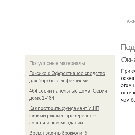
еже
Под
Окн
Популярные материалы
При е
Гексикон: Эффективное средство
освещ
для борьбы с инфекциями
этом 
464 серии панельные дома. Серия
интер
дома 1-464
чем б
Как построить фундамент УШП
своими руками: проверенные
советы и рекомендации
Время варить брокколи: 5