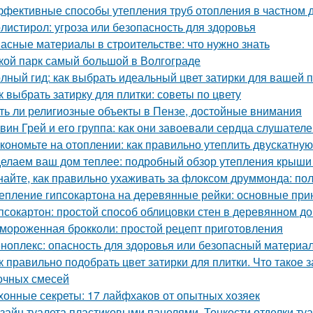
фективные способы утепления труб отопления в частном 
листирол: угроза или безопасность для здоровья
асные материалы в строительстве: что нужно знать
кой парк самый большой в Волгограде
лный гид: как выбрать идеальный цвет затирки для вашей 
к выбрать затирку для плитки: советы по цвету
ть ли религиозные объекты в Пензе, достойные внимания
вин Грей и его группа: как они завоевали сердца слушател
кономьте на отоплении: как правильно утеплить двускатну
елаем ваш дом теплее: подробный обзор утепления крыши
найте, как правильно ухаживать за флоксом друммонда: по
епление гипсокартона на деревянные рейки: основные при
псокартон: простой способ облицовки стен в деревянном д
мороженная брокколи: простой рецепт приготовления
ноплекс: опасность для здоровья или безопасный материа
к правильно подобрать цвет затирки для плитки. Что такое 
очных смесей
хонные секреты: 17 лайфхаков от опытных хозяек
зайн туалета пластиковыми панелями. Тонкости отделки т