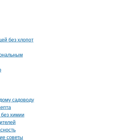
щей без хлопот
иональным
о
ждому садоводу
цепта
 без химии
дителей
асность
кие советы