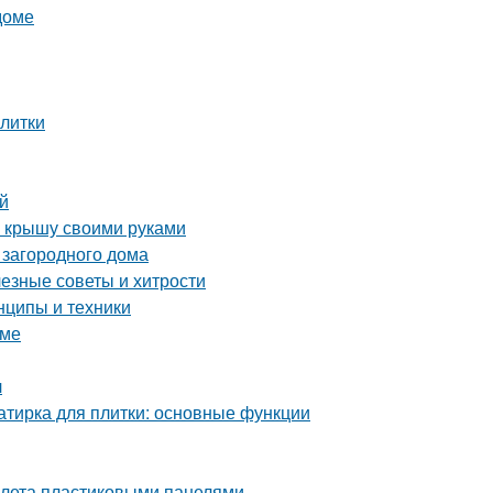
доме
плитки
ей
ю крышу своими руками
 загородного дома
лезные советы и хитрости
нципы и техники
оме
л
затирка для плитки: основные функции
уалета пластиковыми панелями