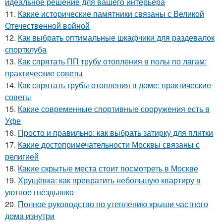
идеальное решение для вашего интерьера
11.
Какие исторические памятники связаны с Великой
Отечественной войной
12.
Как выбрать оптимальные шкафчики для раздевалок
спортклуба
13.
Как спрятать ПП трубу отопления в полы по лагам:
практические советы
14.
Как спрятать трубы отопления в доме: практические
советы
15.
Какие современные спортивные сооружения есть в
Уфе
16.
Просто и правильно: как выбрать затирку для плитки
17.
Какие достопримечательности Москвы связаны с
религией
18.
Какие скрытые места стоит посмотреть в Москве
19.
Хрущёвка: как превратить небольшую квартиру в
уютное гнёздышко
20.
Полное руководство по утеплению крыши частного
дома изнутри