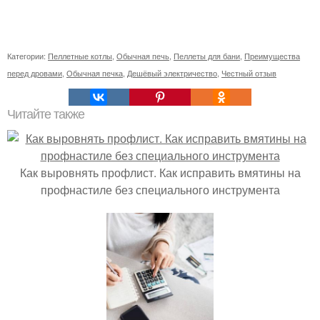
Категории:
Пеллетные котлы
,
Обычная печь
,
Пеллеты для бани
,
Преимущества
перед дровами
,
Обычная печка
,
Дешёвый электричество
,
Честный отзыв
Читайте также
Как выровнять профлист. Как исправить вмятины на
профнастиле без специального инструмента