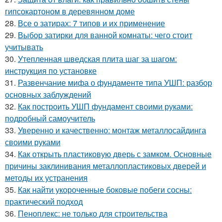
гипсокартоном в деревянном доме
28.
Все о затирах: 7 типов и их применение
29.
Выбор затирки для ванной комнаты: чего стоит
учитывать
30.
Утепленная шведская плита шаг за шагом:
инструкция по установке
31.
Развенчание мифа о фундаменте типа УШП: разбор
основных заблуждений
32.
Как построить УШП фундамент своими руками:
подробный самоучитель
33.
Уверенно и качественно: монтаж металлосайдинга
своими руками
34.
Как открыть пластиковую дверь с замком. Основные
причины заклинивания металлопластиковых дверей и
методы их устранения
35.
Как найти укороченные боковые побеги сосны:
практический подход
36.
Пеноплекс: не только для строительства