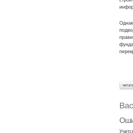
инфор
Однак
подво
прави
фунда
перек
читат
Вас
Оши
Учитс