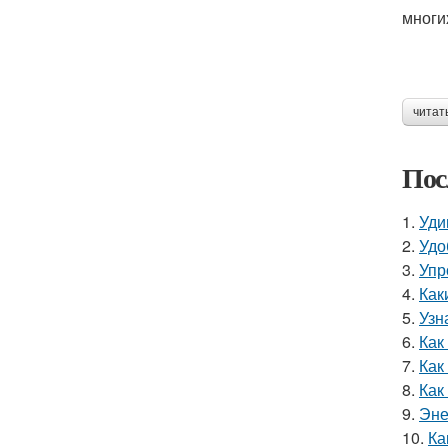
многи
читат
Пос
1.
Уди
2.
Удо
3.
Упр
4.
Как
5.
Узн
6.
Как
7.
Как
8.
Как
9.
Эне
10.
Ка