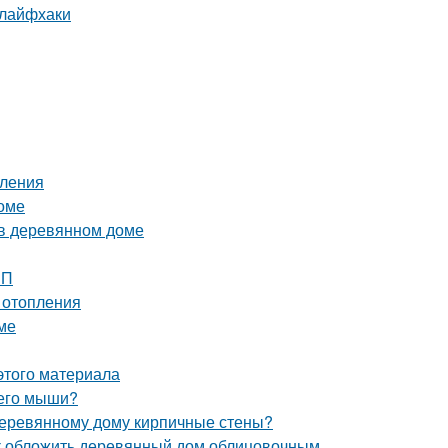
 лайфхаки
пления
доме
 в деревянном доме
ШП
 отопления
ме
этого материала
 его мыши?
 деревянному дому кирпичные стены?
ак обложить деревянный дом облицовочным