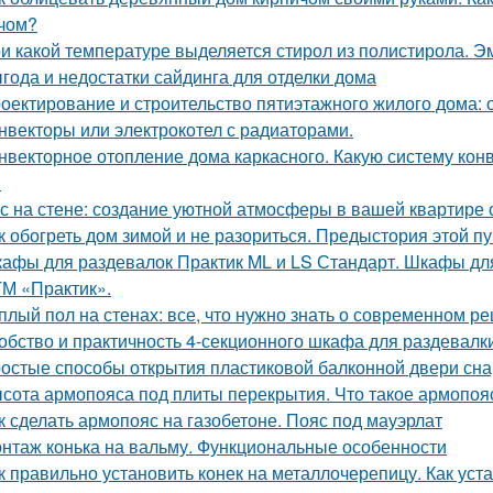
чом?
и какой температуре выделяется стирол из полистирола. Эм
года и недостатки сайдинга для отделки дома
оектирование и строительство пятиэтажного жилого дома:
нвекторы или электрокотел с радиаторами.
нвекторное отопление дома каркасного. Какую систему кон
?
с на стене: создание уютной атмосферы в вашей квартире
к обогреть дом зимой и не разориться. Предыстория этой п
афы для раздевалок Практик ML и LS Стандарт. Шкафы для
ТМ «Практик».
плый пол на стенах: все, что нужно знать о современном р
обство и практичность 4-секционного шкафа для раздевалк
остые способы открытия пластиковой балконной двери сн
сота армопояса под плиты перекрытия. Что такое армопояс
к сделать армопояс на газобетоне. Пояс под мауэрлат
нтаж конька на вальму. Функциональные особенности
к правильно установить конек на металлочерепицу. Как уст