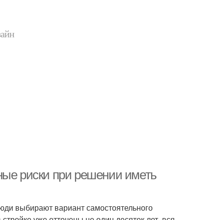
зайн
ные риски при решении иметь
люди выбирают вариант самостоятельного
 стройке уже отточены не один десяток лет, вся