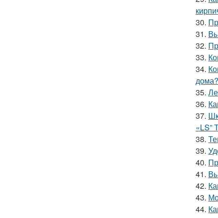
кирпи
30.
Пр
31.
Вы
32.
Пр
33.
Ко
34.
Ко
дома
35.
Ле
36.
Ка
37.
Шк
«LS” 
38.
Те
39.
Уд
40.
Пр
41.
Вы
42.
Ка
43.
Мо
44.
Ка