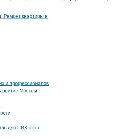
их и профессионалов
развитие Москвы
й
ности
ль для ПВХ окон