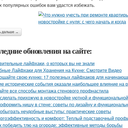
х популярных ошибок вам удастся избежать.
ь дальше →
ледние обновления на сайте:
вительные лайфхаки, о которых вы не знали
бные Лайфхаки для Хранения на Кухне: Смотрите Видео
ощайте свою кухню: 17 полезных лайфхаков для начинающ
ие исторические события оказали наибольшее влияние на 
айте все способы монтажа стенового профнастила
 сделать прихожую в новостройке уютной и функционально
 оформить нишу в стене: советы по дизайну и функциональ
 обыграть неудобные выступы: практические советы
ргоэффективность и комфорт: Теплый подставочный профи
к победить тлю на огороде: эффективные методы борьбы