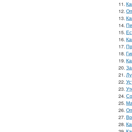
11.
Ка
12.
Оп
13.
Ка
14.
Пе
15.
Ес
16.
Ка
17.
Пр
18.
Ги
19.
Ка
20.
За
21.
Лу
22.
Ус
23.
Ут
24.
Со
25.
Ма
26.
Оп
27.
Вр
28.
Ка
29.
Ка