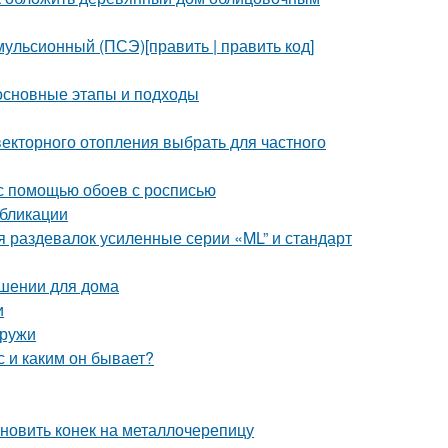
ульсионный (ПСЭ)[править | править код]
 основные этапы и подходы
векторного отопления выбрать для частного
 с помощью обоев с росписью
убликации
 раздевалок усиленные серии «ML” и стандарт
ешении для дома
и
аружи
 и каким он бывает?
ановить конек на металлочерепицу