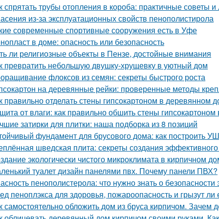
к спрятать трубы отопления в короба: практичные советы и
асения из-за эксплуатационных свойств пенополистирола
кие современные спортивные сооружения есть в Уфе
нопласт в доме: опасность или безопасность
ть ли религиозные объекты в Пензе, достойные внимания
к превратить небольшую двушку-хрущевку в уютный дом
оращивание флоксов из семян: секреты быстрого роста
псокартон на деревянные рейки: проверенные методы кре
к правильно отделать стены гипсокартоном в деревянном 
щита от влаги: как правильно обшить стены гипсокартоном
чшие затирки для плитки: наша подборка из 8 позиций
тойчивый фундамент для брусового дома: как построить У
еплённая шведская плита: секреты создания эффективного
здание экологически чистого микроклимата в кирпичном до
ленький туалет дизайн панелями пвх. Почему панели ПВХ?
асность пенополистерола: что нужно знать о безопасности 
ед пеноплэкса для здоровья, пожароопасность и грызут ли
к самостоятельно обложить дом из бруса кирпичом. Зачем
к облицевать деревянный дом кирпичом своими руками. К