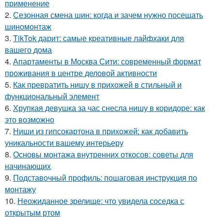
применение
2.
Сезонная смена шин: когда и зачем нужно посещать
шиномонтаж
3.
TikTok дарит: самые креативные лайфхаки для
вашего дома
4.
Апартаменты в Москва Сити: современный формат
проживания в центре деловой активности
5.
Как превратить нишу в прихожей в стильный и
функциональный элемент
6.
Хрупкая девушка за час снесла нишу в коридоре: как
это возможно
7.
Ниши из гипсокартона в прихожей: как добавить
уникальности вашему интерьеру
8.
Основы монтажа внутренних откосов: советы для
начинающих
9.
Подставочный профиль: пошаговая инструкция по
монтажу
10.
Неожиданное зрелище: что увидела соседка с
открытым ртом