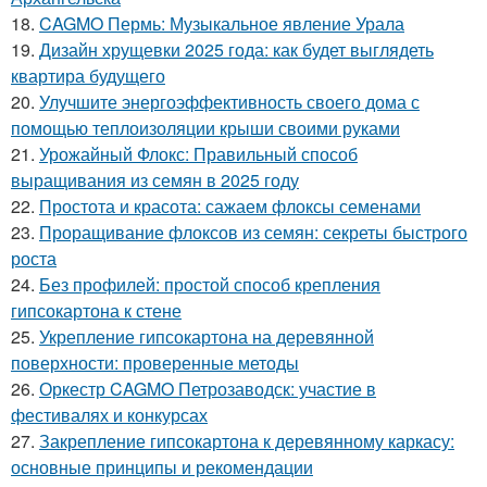
18.
CAGMO Пермь: Музыкальное явление Урала
19.
Дизайн хрущевки 2025 года: как будет выглядеть
квартира будущего
20.
Улучшите энергоэффективность своего дома с
помощью теплоизоляции крыши своими руками
21.
Урожайный Флокс: Правильный способ
выращивания из семян в 2025 году
22.
Простота и красота: сажаем флоксы семенами
23.
Проращивание флоксов из семян: секреты быстрого
роста
24.
Без профилей: простой способ крепления
гипсокартона к стене
25.
Укрепление гипсокартона на деревянной
поверхности: проверенные методы
26.
Оркестр CAGMO Петрозаводск: участие в
фестивалях и конкурсах
27.
Закрепление гипсокартона к деревянному каркасу:
основные принципы и рекомендации