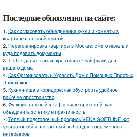
Последние обновления на сайте:
1.
Как согласовать объединение кухни и комнаты в
квартире с газовой плитой
2.
Перепланировка квартиры в Москве: с чего начать и
куда подавать документы
3.
TikTok дарит: самые креативные лайфхаки для
вашего дома
4.
Как Организовать и Украсить Дом с Помощью Простых
Лайфхаков
5.
Кухня-ниша в коридоре: как обустроить удобное
рабочее пространство
6.
Функциональный шкаф в нише прихожей: как
объединить эстетику и практичность
7.
Теплый подставочный профиль VEKA SOFTLINE 82:
ультратонкий и элегантный выбор для современных
интерьеров