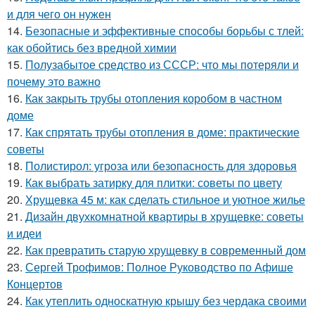
и для чего он нужен
14.
Безопасные и эффективные способы борьбы с тлей:
как обойтись без вредной химии
15.
Полузабытое средство из СССР: что мы потеряли и
почему это важно
16.
Как закрыть трубы отопления коробом в частном
доме
17.
Как спрятать трубы отопления в доме: практические
советы
18.
Полистирол: угроза или безопасность для здоровья
19.
Как выбрать затирку для плитки: советы по цвету
20.
Хрущевка 45 м: как сделать стильное и уютное жилье
21.
Дизайн двухкомнатной квартиры в хрущевке: советы
и идеи
22.
Как превратить старую хрущевку в современный дом
23.
Сергей Трофимов: Полное Руководство по Афише
Концертов
24.
Как утеплить односкатную крышу без чердака своими