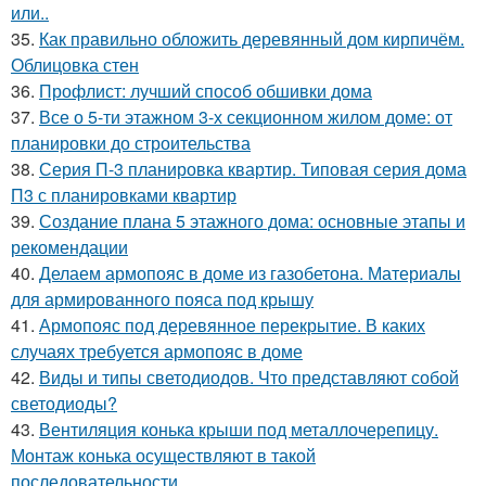
или..
35.
Как правильно обложить деревянный дом кирпичём.
Облицовка стен
36.
Профлист: лучший способ обшивки дома
37.
Все о 5-ти этажном 3-х секционном жилом доме: от
планировки до строительства
38.
Серия П-3 планировка квартир. Типовая серия дома
П3 с планировками квартир
39.
Создание плана 5 этажного дома: основные этапы и
рекомендации
40.
Делаем армопояс в доме из газобетона. Материалы
для армированного пояса под крышу
41.
Армопояс под деревянное перекрытие. В каких
случаях требуется армопояс в доме
42.
Виды и типы светодиодов. Что представляют собой
светодиоды?
43.
Вентиляция конька крыши под металлочерепицу.
Монтаж конька осуществляют в такой
последовательности