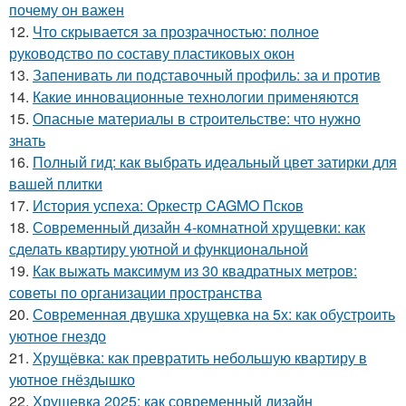
почему он важен
12.
Что скрывается за прозрачностью: полное
руководство по составу пластиковых окон
13.
Запенивать ли подставочный профиль: за и против
14.
Какие инновационные технологии применяются
15.
Опасные материалы в строительстве: что нужно
знать
16.
Полный гид: как выбрать идеальный цвет затирки для
вашей плитки
17.
История успеха: Оркестр CAGMO Псков
18.
Современный дизайн 4-комнатной хрущевки: как
сделать квартиру уютной и функциональной
19.
Как выжать максимум из 30 квадратных метров:
советы по организации пространства
20.
Современная двушка хрущевка на 5х: как обустроить
уютное гнездо
21.
Хрущёвка: как превратить небольшую квартиру в
уютное гнёздышко
22.
Хрущевка 2025: как современный дизайн