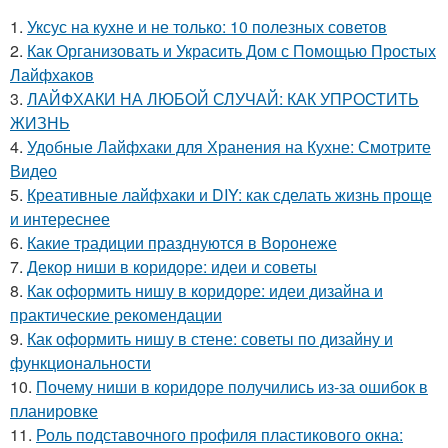
1.
Уксус на кухне и не только: 10 полезных советов
2.
Как Организовать и Украсить Дом с Помощью Простых
Лайфхаков
3.
ЛАЙФХАКИ НА ЛЮБОЙ СЛУЧАЙ: КАК УПРОСТИТЬ
ЖИЗНЬ
4.
Удобные Лайфхаки для Хранения на Кухне: Смотрите
Видео
5.
Креативные лайфхаки и DIY: как сделать жизнь проще
и интереснее
6.
Какие традиции празднуются в Воронеже
7.
Декор ниши в коридоре: идеи и советы
8.
Как оформить нишу в коридоре: идеи дизайна и
практические рекомендации
9.
Как оформить нишу в стене: советы по дизайну и
функциональности
10.
Почему ниши в коридоре получились из-за ошибок в
планировке
11.
Роль подставочного профиля пластикового окна: