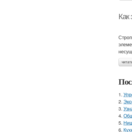
Как 
Строп
элеме
несущ
читат
Пос
1.
Упр
2.
Эко
3.
Узн
4.
Обш
5.
Ниш
6.
Кух