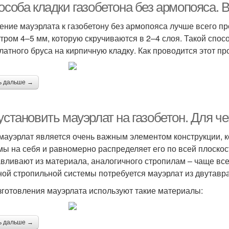
пособа кладки газобетона без армопояса.
ение мауэрлата к газобетону без армопояса лучше всего п
тром 4–5 мм, которую скручиваются в 2–4 слоя. Такой спос
латного бруса на кирпичную кладку. Как проводится этот пр
ь дальше →
установить мауэрлат на газобетон. Для ч
 мауэрлат является очень важным элементом конструкции, 
мы на себя и равномерно распределяет его по всей плоскост
авливают из материала, аналогичного стропилам – чаще все
ной стропильной системы потребуется мауэрлат из двутавр
зготовления мауэрлата используют такие материалы:
ь дальше →