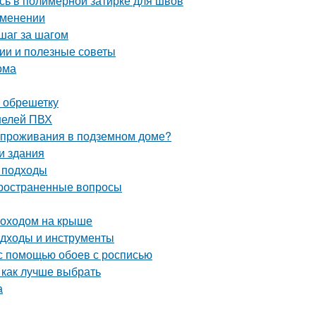
сь в полимерной затирке для швов
рименении
шаг за шагом
ии и полезные советы
ома
а обрешетку
нелей ПВХ
и проживания в подземном доме?
и здания
и подходы
пространенные вопросы
моходом на крыше
подходы и инструменты
 с помощью обоев с росписью
 как лучше выбрать
а