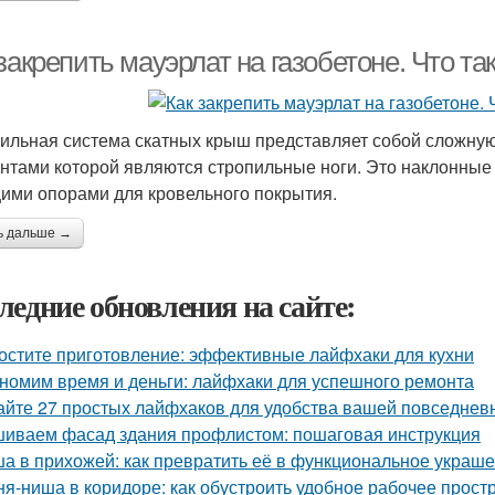
закрепить мауэрлат на газобетоне. Что та
ильная система скатных крыш представляет собой сложну
нтами которой являются стропильные ноги. Это наклонные
ими опорами для кровельного покрытия.
ь дальше →
ледние обновления на сайте:
остите приготовление: эффективные лайфхаки для кухни
номим время и деньги: лайфхаки для успешного ремонта
айте 27 простых лайфхаков для удобства вашей повседнев
иваем фасад здания профлистом: пошаговая инструкция
а в прихожей: как превратить её в функциональное украш
ня-ниша в коридоре: как обустроить удобное рабочее прост