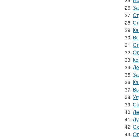
25.
Но
26.
За
27.
Ст
28.
Ст
29.
Ка
30.
Вс
31.
Ст
32.
От
33.
Ко
34.
Де
35.
За
36.
Ка
37.
Вы
38.
Ул
39.
Со
40.
Ле
41.
Лу
42.
Сх
43.
От