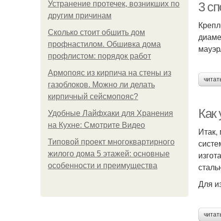
Устранение протечек, возникших по
3 с
другим причинам
Крепл
Сколько стоит обшить дом
диаме
профнастилом. Обшивка дома
мауэр
профлистом: порядок работ
Армопояс из кирпича на стены из
читат
газоблоков. Можно ли делать
кирпичный сейсмопояс?
Как 
Удобные Лайфхаки для Хранения
на Кухне: Смотрите Видео
Итак,
Типовой проект многоквартирного
систе
жилого дома 5 этажей: основные
изгот
особенности и преимущества
сталь
Для и
читат