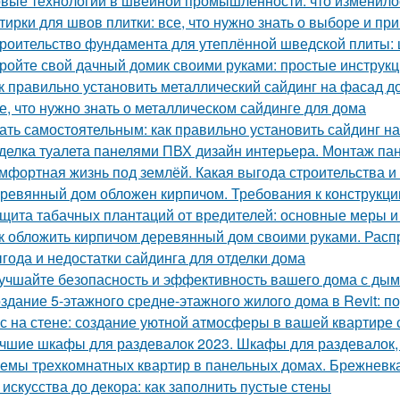
вые технологии в швейной промышленности: что изменило
тирки для швов плитки: все, что нужно знать о выборе и п
роительство фундамента для утеплённой шведской плиты: 
ройте свой дачный домик своими руками: простые инструкц
к правильно установить металлический сайдинг на фасад д
е, что нужно знать о металлическом сайдинге для дома
ать самостоятельным: как правильно установить сайдинг н
делка туалета панелями ПВХ дизайн интерьера. Монтаж па
мфортная жизнь под землёй. Какая выгода строительства 
ревянный дом обложен кирпичом. Требования к конструкци
щита табачных плантаций от вредителей: основные меры 
к обложить кирпичом деревянный дом своими руками. Рас
года и недостатки сайдинга для отделки дома
учшайте безопасность и эффективность вашего дома с ды
здание 5-этажного средне-этажного жилого дома в Revit: 
с на стене: создание уютной атмосферы в вашей квартире
чшие шкафы для раздевалок 2023. Шкафы для раздевалок,
емы трехкомнатных квартир в панельных домах. Брежневк
 искусства до декора: как заполнить пустые стены