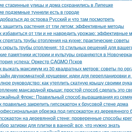
ие старинные улицы и дома сохранились в Липецке
ие подземные туннели есть в городе
 добраться до острова Русский и что там посмотреть
к защитить растения от тли летом: эффективные методы
к избавиться от тли и не навредить урожаю: эффективные 
к спрятать трубы отопления на кухне: практические советы
к скрыть трубы отопления: 10 стильных решений для вашег
кие памятники истории и культуры охраняются в Новочерка
тория успеха: Оркестр CAGMO Псков
к выжать максимум из 30 квадратных метров: советы по ор
зайн двухкомнатной хрущевки: идеи для перепланировки и 
лное руководство: как утеплить скатную крышу своими рук
епление мансардной крыши: простой способ сделать это с
ожайный Флокс: Правильный способ выращивания из семян
к правильно закрепить гипсокартон к брусовой стене дома
офессиональная обрезка под гипсокартон из деревянного бр
псокартон на деревянной стене: проверенные способы кре
бор затирки для плитки в ванной: все, что нужно знать