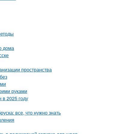
методы
о дома
сске
ганизации пространства
без
ами
воими руками
 в 2025 году
уска: все, что нужно знать
пления