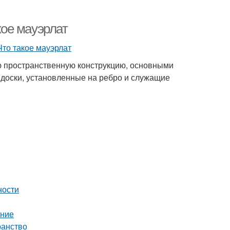
кое мауэрлат
ю пространственную конструкцию, основными
 доски, установленные на ребро и служащие
ности
ение
ранство