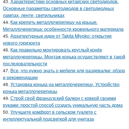
43.
Характеристики основных китайских светодиодов.
Основные параметры светодиодов в светодиодных
лампах, ленте, светильниках
44.
Как крепить металлочерепицу на крыше.
Металлочерепица: особенности кровельного материала
45.
Архитектурные идеи от Takita Miyoko: открытие
нового горизонта
46.
Как правильно монтировать круглый конёк
металлочерепицы. Монтаж конька осуществляют в такой
последовательности
47.
Все, что нужно знать о мебели для раздевалки: обзор
и рекомендации
48.
Установка конька на металлочерепицу. Устройство
конька металлочерепицы
49.
Строй свой французский балкон с ковкой своими
руками: простой способ создать уникальную часть дома
50.
Улучшите комфорт в сельском туалете с
интеллектуальной подсветкой для унитаза