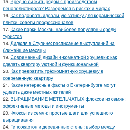
15.
Вредно ли жить рядом с производством
пенополистирола? Разберемся в рисках и мифах
16.
Как подобрать идеальную затирку для керамической
плитки: советы профессионалов
17.
Какие парки Москвы наиболее популярны среди
туристов
18.
Дидюля в Ступине: расписание выступлений на
ближайшие месяцы
19.
Современный дизайн 4-комнатной хрущевки: как
сделать квартиру уютной и функциональной
20.
Как превратить трёхкомнатную хрущевку в
современную квартиру
21.
Какие интересные факты о Екатеринбурге могут
удивить даже местных жителей
22.
ВЫРАЩИВАНИЕ МЕТЕЛЬЧАТЫХ флоксов из семян:
эффективные методы и инструменты
23.
Флоксы из семян: простые шаги для успешного
выращивания
24.
Гипсокартон и деревянные стены: выбор между