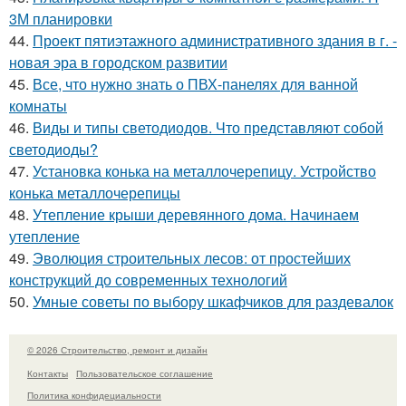
3М планировки
44.
Проект пятиэтажного административного здания в г. -
новая эра в городском развитии
45.
Все, что нужно знать о ПВХ-панелях для ванной
комнаты
46.
Виды и типы светодиодов. Что представляют собой
светодиоды?
47.
Установка конька на металлочерепицу. Устройство
конька металлочерепицы
48.
Утепление крыши деревянного дома. Начинаем
утепление
49.
Эволюция строительных лесов: от простейших
конструкций до современных технологий
50.
Умные советы по выбору шкафчиков для раздевалок
© 2026 Строительство, ремонт и дизайн
Контакты
Пользовательское соглашение
Политика конфидециальности