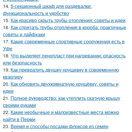
14.
5-секционный шкаф для раздевалки:
функциональность и удобство
15.
Как красиво скрыть трубы отопления: советы и идеи
16.
Как спрятать трубы отопления в короба: практичные
советы и лайфхаки
17.
Какие современные спортивные сооружения есть в
Уфе
18.
Что выделяет пенопласт при нагревании: опасность
или безопасность
19.
Как превратить двушку-хрущевку в современную
квартиру
20.
Как обновить двухкомнатную хрущёвку: советы и
идеи
21.
Полное руководство: как утеплить скатную крышу
своими руками
22.
Какие необычные и малоизвестные места можно
найти в Перми
23.
Время и способы посадки флоксов из семян