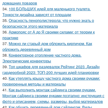
домашних поваров
34.
100 БОЛЬШИХ идей для маленького туалета.
Тонкости дизайна зависят от площади
35.
Опасность пенополистерола: что нужно знать о
безопасности этого материала
36.
Армопояс от А до Я своими силами: от теории к
практике
37.
Можно ли старый дом обложить кирпичом. Как
обложить деревянный дом
38.
Конвекторное отопление частного дома.
Электрические конвекторы
39.
Топ шкафов для раздевалок Рейтинг 2023. Дизайн
гардеробной 2023: ТОП-200 лучших идей планировки
40.
Как утеплять крышу частного дома своими руками:
проверенные методы и материалы
41.
Как выполнить монтаж сайдинга своими руками.
Монтаж сайдинга своими руками поэтапно: инструкция с
фото и описанием, схемы, размеры, выбор материалов
42.
Как обшить деревянный дом сайдингом. Виды