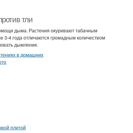
против тли
 помощи дыма. Растения окуривают табачным
ние 3-4 года отличаются громадным количеством
ьзовать дымление.
овой плитой