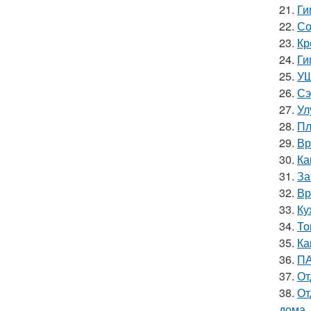
21.
Ги
22.
Со
23.
Кр
24.
Ги
25.
УШ
26.
Сэ
27.
Ул
28.
Пл
29.
Вр
30.
Ка
31.
За
32.
Вр
33.
Ку
34.
То
35.
Ка
36.
ПА
37.
От
38.
От
дома