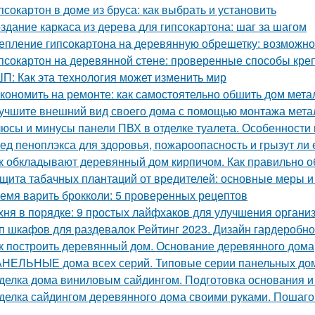
псокартон в доме из бруса: как выбрать и установить
здание каркаса из дерева для гипсокартона: шаг за шагом
епление гипсокартона на деревянную обрешетку: возможно
псокартон на деревянной стене: проверенные способы кре
П: Как эта технология может изменить мир
кономить на ремонте: как самостоятельно обшить дом мет
учшите внешний вид своего дома с помощью монтажа метал
юсы и минусы панели ПВХ в отделке туалета. Особенности
ед пеноплэкса для здоровья, пожароопасность и грызут ли
к обкладывают деревянный дом кирпичом. Как правильно 
щита табачных плантаций от вредителей: основные меры 
емя варить брокколи: 5 проверенных рецептов
хня в порядке: 9 простых лайфхаков для улучшения органи
п шкафов для раздевалок Рейтинг 2023. Дизайн гардеробн
к построить деревянный дом. Основание деревянного дома
НЕЛЬНЫЕ дома всех серий. Типовые серии панельных до
делка дома виниловым сайдингом. Подготовка основания и
делка сайдингом деревянного дома своими руками. Пошаго