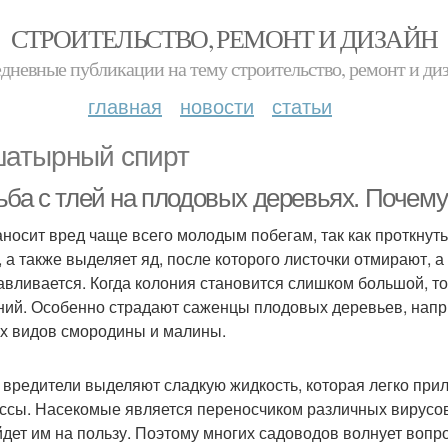
СТРОИТЕЛЬСТВО, РЕМОНТ И ДИЗАЙН
дневные публикации на тему строительство, ремонт и ди
главная
новости
статьи
атырный спирт
ьба с тлей на плодовых деревьях. Почем
аносит вред чаще всего молодым побегам, так как проткнуть
, а также выделяет яд, после которого листочки отмирают, 
авливается. Когда колония становится слишком большой, т
ний. Особенно страдают саженцы плодовых деревьев, напри
х видов смородины и малины.
 вредители выделяют сладкую жидкость, которая легко при
ссы. Насекомые является переносчиком различных вирусов 
йдет им на пользу. Поэтому многих садоводов волнует вопрос