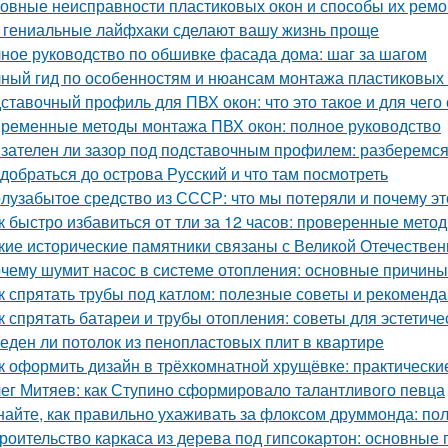
овные неисправности пластиковых окон и способы их ремо
 гениальные лайфхаки сделают вашу жизнь проще
ное руководство по обшивке фасада дома: шаг за шагом
ный гид по особенностям и нюансам монтажа пластиковых
ставочный профиль для ПВХ окон: что это такое и для чего
ременные методы монтажа ПВХ окон: полное руководство
зателен ли зазор под подставочным профилем: разберемся
 добраться до острова Русский и что там посмотреть
лузабытое средство из СССР: что мы потеряли и почему э
к быстро избавиться от тли за 12 часов: проверенные мето
кие исторические памятники связаны с Великой Отечестве
чему шумит насос в системе отопления: основные причин
к спрятать трубы под катлом: полезные советы и рекоменд
к спрятать батареи и трубы отопления: советы для эстетиче
еден ли потолок из пенопластовых плит в квартире
к оформить дизайн в трёхкомнатной хрущёвке: практически
ег Митяев: как Ступино сформировало талантливого певца
найте, как правильно ухаживать за флоксом друммонда: по
роительство каркаса из дерева под гипсокартон: основные