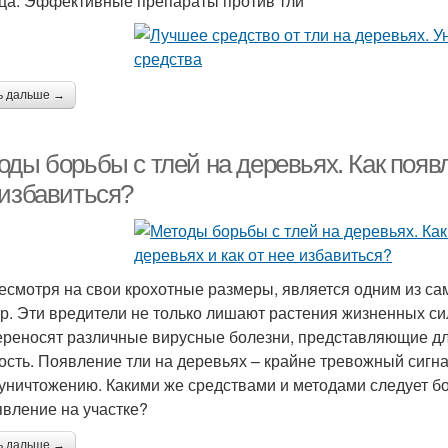
ца. Эффективные препараты против тли
ь дальше →
ды борьбы с тлей на деревьях. Как появл
 избавиться?
несмотря на свои крохотные размеры, является одним из с
ур. Эти вредители не только лишают растения жизненных сил
ереносят различные вирусные болезни, представляющие д
ость. Появление тли на деревьях – крайне тревожный сигн
 уничтожению. Какими же средствами и методами следует бо
явление на участке?
ь дальше →