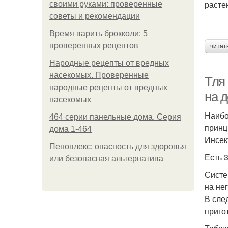
расте
своими руками: проверенные
советы и рекомендации
Время варить брокколи: 5
проверенных рецептов
читат
Народные рецепты от вредных
насекомых. Проверенные
Тля
народные рецепты от вредных
на 
насекомых
Наибо
464 серии панельные дома. Серия
принц
дома 1-464
Инсек
Пеноплекс: опасность для здоровья
Есть 
или безопасная альтернатива
Систе
на не
В сле
приго