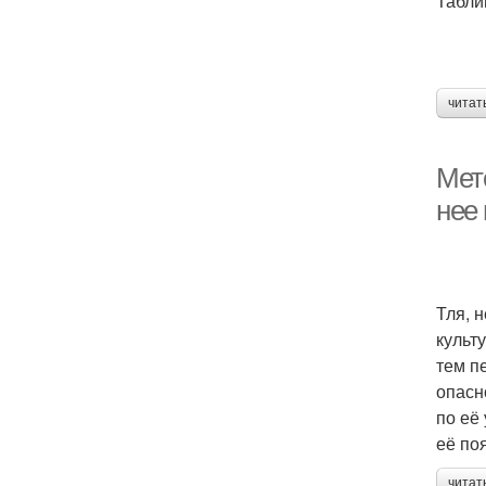
Табли
читат
Мето
нее
Тля, 
культ
тем п
опасн
по её
её по
читат