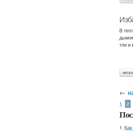
Изб
В теп
дымом
тли и
читат
← н
1
2
Пос
1.
Как