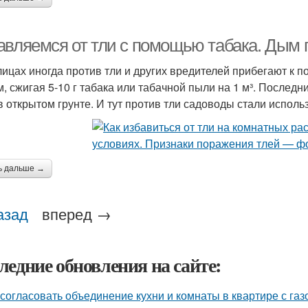
авляемся от тли с помощью табака. Дым 
лицах иногда против тли и других вредителей прибегают к
, сжигая 5-10 г табака или табачной пыли на 1 м³. Послед
 в открытом грунте. И тут против тли садоводы стали испол
ь дальше →
азад
вперед →
ледние обновления на сайте:
 согласовать объединение кухни и комнаты в квартире с газ