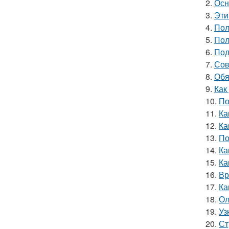
2.
Осн
3.
Эти
4.
Пол
5.
Пол
6.
Под
7.
Сов
8.
Обя
9.
Как
10.
По
11.
Ка
12.
Ка
13.
По
14.
Ка
15.
Ка
16.
Вр
17.
Ка
18.
Ол
19.
Уз
20.
Ст