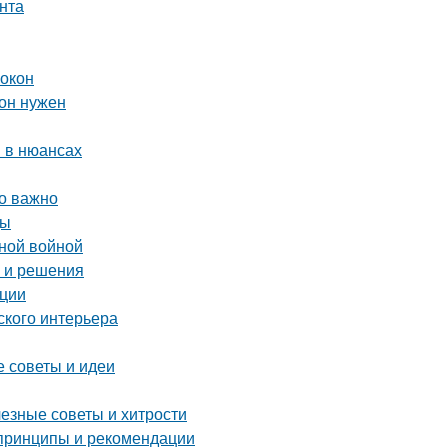
нта
 окон
 он нужен
 в нюансах
то важно
ды
нной войной
ы и решения
ации
ского интерьера
е советы и идеи
лезные советы и хитрости
 принципы и рекомендации