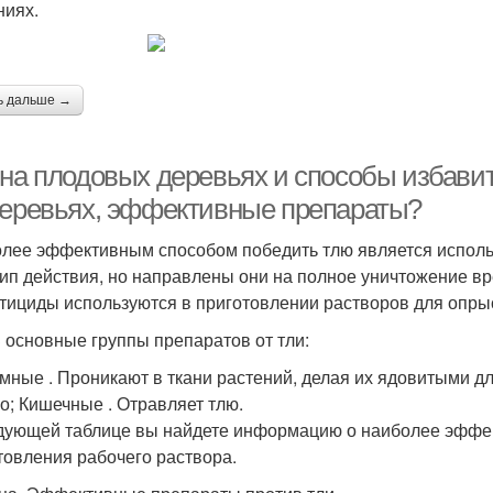
ниях.
ь дальше →
 на плодовых деревьях и способы избавит
деревьях, эффективные препараты?
лее эффективным способом победить тлю является использ
ип действия, но направлены они на полное уничтожение вре
тициды используются в приготовлении растворов для опры
3 основные группы препаратов от тли:
мные . Проникают в ткани растений, делая их ядовитыми дл
го; Кишечные . Отравляет тлю.
дующей таблице вы найдете информацию о наиболее эффек
товления рабочего раствора.