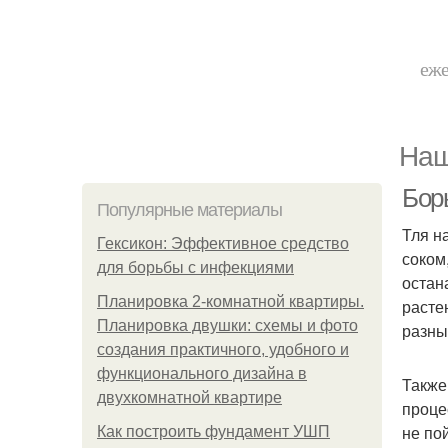
еже
Наш
Бор
Популярные материалы
Тля н
Гексикон: Эффективное средство
соком
для борьбы с инфекциями
остан
Планировка 2-комнатной квартиры.
расте
Планировка двушки: схемы и фото
разны
создания практичного, удобного и
функционального дизайна в
Также
двухкомнатной квартире
проце
не по
Как построить фундамент УШП