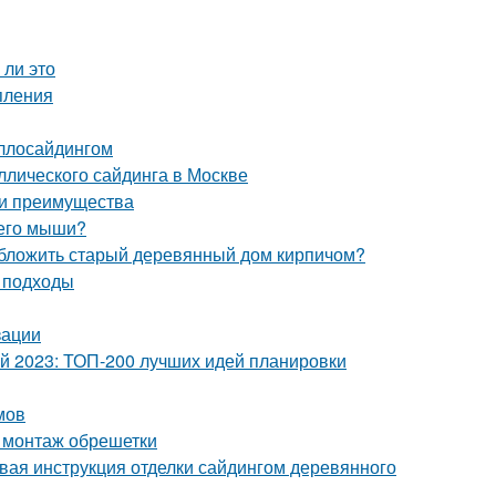
 ли это
пления
аллосайдингом
лического сайдинга в Москве
 и преимущества
 его мыши?
обложить старый деревянный дом кирпичом?
и подходы
зации
ой 2023: ТОП-200 лучших идей планировки
мов
 монтаж обрешетки
вая инструкция отделки сайдингом деревянного