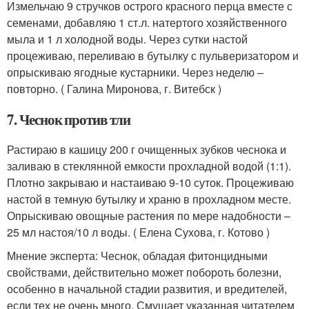
Измельчаю 9 стручков острого красного перца вместе с
семенами, добавляю 1 ст.л. натертого хозяйственного
мыла и 1 л холодной воды. Через сутки настой
процеживаю, переливаю в бутылку с пульверизатором и
опрыскиваю ягодные кустарники. Через неделю –
повторно. ( Галина Миронова, г. Витебск )
7. Чеснок против тли
Растираю в кашицу 200 г очищенных зубков чеснока и
заливаю в стеклянной емкости прохладной водой (1:1).
Плотно закрываю и настаиваю 9-10 суток. Процеживаю
настой в темную бутылку и храню в прохладном месте.
Опрыскиваю овощные растения по мере надобности –
25 мл настоя/10 л воды. ( Елена Сухова, г. Котово )
Мнение эксперта: Чеснок, обладая фитонцидными
свойствами, действительно может побороть болезни,
особенно в начальной стадии развития, и вредителей,
если тех не очень много. Смущает указанная читателем