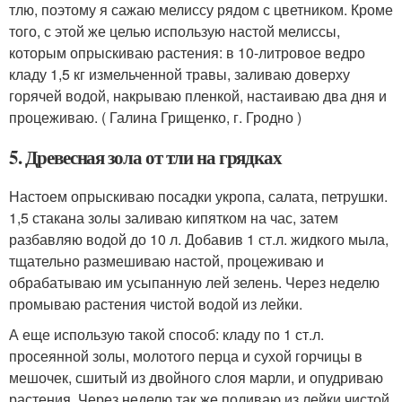
тлю, поэтому я сажаю мелиссу рядом с цветником. Кроме
того, с этой же целью использую настой мелиссы,
которым опрыскиваю растения: в 10-литровое ведро
кладу 1,5 кг измельченной травы, заливаю доверху
горячей водой, накрываю пленкой, настаиваю два дня и
процеживаю. ( Галина Грищенко, г. Гродно )
5. Древесная зола от тли на грядках
Настоем опрыскиваю посадки укропа, салата, петрушки.
1,5 стакана золы заливаю кипятком на час, затем
разбавляю водой до 10 л. Добавив 1 ст.л. жидкого мыла,
тщательно размешиваю настой, процеживаю и
обрабатываю им усыпанную лей зелень. Через неделю
промываю растения чистой водой из лейки.
А еще использую такой способ: кладу по 1 ст.л.
просеянной золы, молотого перца и сухой горчицы в
мешочек, сшитый из двойного слоя марли, и опудриваю
растения. Через неделю так же поливаю из лейки чистой