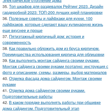
Электрическое отопление дома
35.
Топ шкафов для раздевалок Рейтинг 2023. Дизайн
гардеробной 2023: ТОП-200 лучших идей планировки
36.
Полезные советы и лайфхаки для кухни. 100
лайфхаков, которые сделают вашу кулинарную жизнь
еще вкуснее и проще
37.
Пятиэтажный кирпичный дом: история и
современность
38.
Как правильно обложить дом из бруса кирпичом.
Преимущества использования кирпича для облицовки
39.
Как выполнить монтаж сайдинга своими руками.
Монтаж сайдинга своими руками поэтапно: инструкция с
фото и описанием, схемы, размеры, выбор материалов
40.
Отделка фасада дома сайдингом. Монтаж своими
руками
41.
Отделка дома сайдингом своими руками.
Подготовительные работы
42.
В каком порядке выполнять работы при обшивке
дома сайдингом. Подготовительный этап