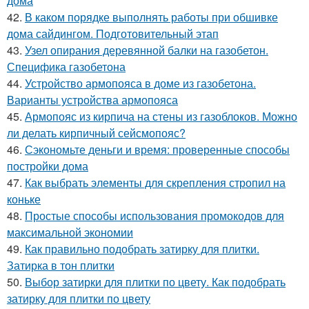
дома
42.
В каком порядке выполнять работы при обшивке
дома сайдингом. Подготовительный этап
43.
Узел опирания деревянной балки на газобетон.
Специфика газобетона
44.
Устройство армопояса в доме из газобетона.
Варианты устройства армопояса
45.
Армопояс из кирпича на стены из газоблоков. Можно
ли делать кирпичный сейсмопояс?
46.
Сэкономьте деньги и время: проверенные способы
постройки дома
47.
Как выбрать элементы для скрепления стропил на
коньке
48.
Простые способы использования промокодов для
максимальной экономии
49.
Как правильно подобрать затирку для плитки.
Затирка в тон плитки
50.
Выбор затирки для плитки по цвету. Как подобрать
затирку для плитки по цвету