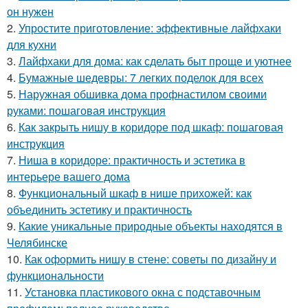
он нужен
2.
Упростите приготовление: эффективные лайфхаки
для кухни
3.
Лайфхаки для дома: как сделать быт проще и уютнее
4.
Бумажные шедевры: 7 легких поделок для всех
5.
Наружная обшивка дома профнастилом своими
руками: пошаговая инструкция
6.
Как закрыть нишу в коридоре под шкаф: пошаговая
инструкция
7.
Ниша в коридоре: практичность и эстетика в
интерьере вашего дома
8.
Функциональный шкаф в нише прихожей: как
объединить эстетику и практичность
9.
Какие уникальные природные объекты находятся в
Челябинске
10.
Как оформить нишу в стене: советы по дизайну и
функциональности
11.
Установка пластикового окна с подставочным