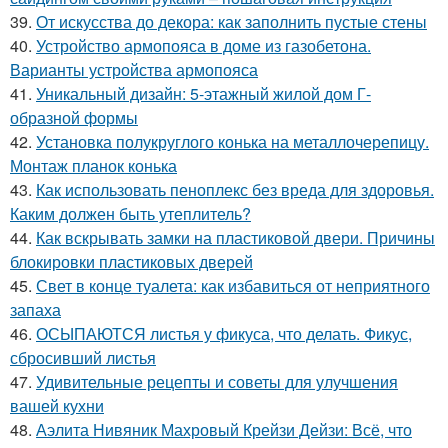
39.
От искусства до декора: как заполнить пустые стены
40.
Устройство армопояса в доме из газобетона.
Варианты устройства армопояса
41.
Уникальный дизайн: 5-этажный жилой дом Г-
образной формы
42.
Установка полукруглого конька на металлочерепицу.
Монтаж планок конька
43.
Как использовать пеноплекс без вреда для здоровья.
Каким должен быть утеплитель?
44.
Как вскрывать замки на пластиковой двери. Причины
блокировки пластиковых дверей
45.
Свет в конце туалета: как избавиться от неприятного
запаха
46.
ОСЫПАЮТСЯ листья у фикуса, что делать. Фикус,
сбросивший листья
47.
Удивительные рецепты и советы для улучшения
вашей кухни
48.
Аэлита Нивяник Махровый Крейзи Дейзи: Всё, что