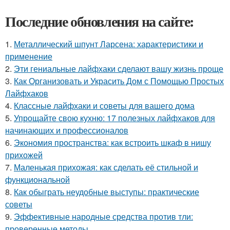
Последние обновления на сайте:
1.
Металлический шпунт Ларсена: характеристики и
применение
2.
Эти гениальные лайфхаки сделают вашу жизнь проще
3.
Как Организовать и Украсить Дом с Помощью Простых
Лайфхаков
4.
Классные лайфхаки и советы для вашего дома
5.
Упрощайте свою кухню: 17 полезных лайфхаков для
начинающих и профессионалов
6.
Экономия пространства: как встроить шкаф в нишу
прихожей
7.
Маленькая прихожая: как сделать её стильной и
функциональной
8.
Как обыграть неудобные выступы: практические
советы
9.
Эффективные народные средства против тли:
проверенные методы