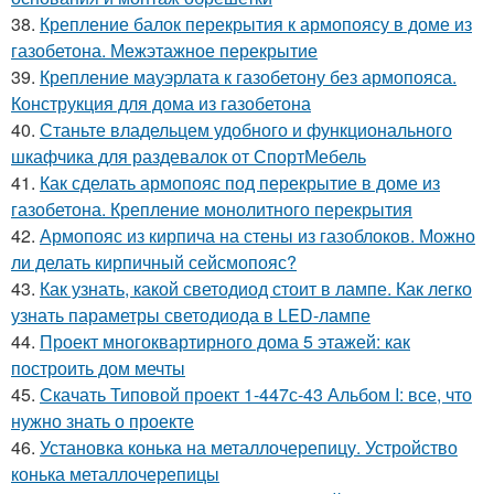
38.
Крепление балок перекрытия к армопоясу в доме из
газобетона. Межэтажное перекрытие
39.
Крепление мауэрлата к газобетону без армопояса.
Конструкция для дома из газобетона
40.
Станьте владельцем удобного и функционального
шкафчика для раздевалок от СпортМебель
41.
Как сделать армопояс под перекрытие в доме из
газобетона. Крепление монолитного перекрытия
42.
Армопояс из кирпича на стены из газоблоков. Можно
ли делать кирпичный сейсмопояс?
43.
Как узнать, какой светодиод стоит в лампе. Как легко
узнать параметры светодиода в LED-лампе
44.
Проект многоквартирного дома 5 этажей: как
построить дом мечты
45.
Скачать Типовой проект 1-447с-43 Альбом I: все, что
нужно знать о проекте
46.
Установка конька на металлочерепицу. Устройство
конька металлочерепицы