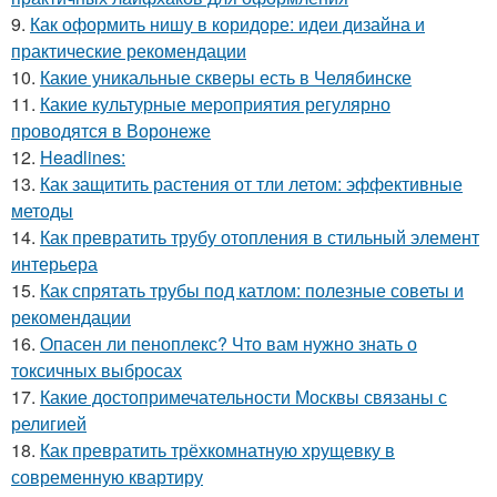
9.
Как оформить нишу в коридоре: идеи дизайна и
практические рекомендации
10.
Какие уникальные скверы есть в Челябинске
11.
Какие культурные мероприятия регулярно
проводятся в Воронеже
12.
Headlines:
13.
Как защитить растения от тли летом: эффективные
методы
14.
Как превратить трубу отопления в стильный элемент
интерьера
15.
Как спрятать трубы под катлом: полезные советы и
рекомендации
16.
Опасен ли пеноплекс? Что вам нужно знать о
токсичных выбросах
17.
Какие достопримечательности Москвы связаны с
религией
18.
Как превратить трёхкомнатную хрущевку в
современную квартиру