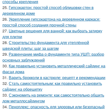
способы крепления
25.
Гипсокартон: простой способ облицовки стен в
деревянном доме
26.
Укрепление гипсокартона на деревянном каркасе:
простой способ создания прочной стены
27.
Цветные решения для ванной: как выбрать затирку
для плитки
28.
Строительство фундамента для утеплённой
шведской плиты: шаг за шагом
29.
Развенчание мифа о фундаменте типа УШП: разбор
основных заблуждений
30.
Как правильно установить металлический сайдинг на
фасад дома
31.
Варить брокколи в кастрюле: рецепт и рекомендации
32.
Стать самостоятельным: как правильно установить
сайдинг на обрешетку
33.
Сэкономить на ремонте: как самостоятельно обшить
дом металлосайдингом
34.
Пеноплекс: опасность для здоровья или безопасный