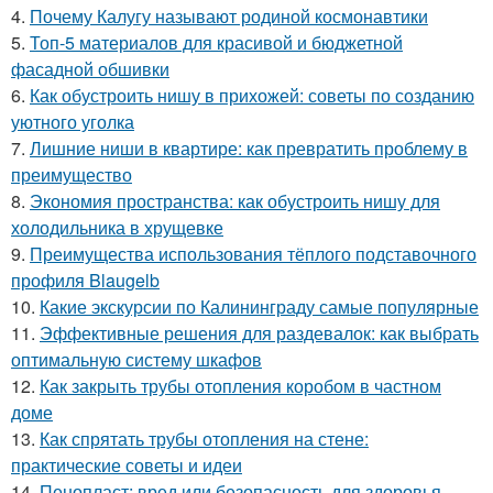
4.
Почему Калугу называют родиной космонавтики
5.
Топ-5 материалов для красивой и бюджетной
фасадной обшивки
6.
Как обустроить нишу в прихожей: советы по созданию
уютного уголка
7.
Лишние ниши в квартире: как превратить проблему в
преимущество
8.
Экономия пространства: как обустроить нишу для
холодильника в хрущевке
9.
Преимущества использования тёплого подставочного
профиля Blaugelb
10.
Какие экскурсии по Калининграду самые популярные
11.
Эффективные решения для раздевалок: как выбрать
оптимальную систему шкафов
12.
Как закрыть трубы отопления коробом в частном
доме
13.
Как спрятать трубы отопления на стене:
практические советы и идеи
14.
Пенопласт: вред или безопасность для здоровья