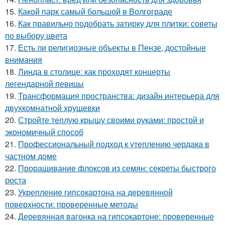
15.
Какой парк самый большой в Волгограде
16.
Как правильно подобрать затирку для плитки: советы
по выбору цвета
17.
Есть ли религиозные объекты в Пензе, достойные
внимания
18.
Линда в столице: как проходят концерты
легендарной певицы
19.
Трансформация пространства: дизайн интерьера для
двухкомнатной хрущевки
20.
Стройте теплую крышу своими руками: простой и
экономичный способ
21.
Профессиональный подход к утеплению чердака в
частном доме
22.
Проращивание флоксов из семян: секреты быстрого
роста
23.
Укрепление гипсокартона на деревянной
поверхности: проверенные методы
24.
Деревянная вагонка на гипсокартоне: проверенные