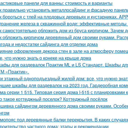
астиковые панели для ванны: стоимость и варианты
к правильно установить металлосайдинг и фасадную панель
к бороться с тлей на плодовых деревьях и кустарниках. APP -
транение железа в скважинной воде: эффективные методы
к самостоятельно обложить дом из бруса кирпичом. Зачем
к обложить кирпичом деревянный дом своими руками. Рас
года и недостатки сайдинга для отделки дома
ияние оформления декора стен в зале на атмосферу поме
е, что нужно знать о конеке на крыше дома
афы для раздевалок Практик ML и LS Стандарт. Шкафы для
ТМ «Практик».
ти этажный одноподъездный жилой дом: все, что нужно знат
чшие шкафы для раздевалок на 2023 год. Гардеробная ком
ма серии 1 515. Типовая серия дома I-515 с планировками 
о такое коттеджный поселок? Коттеджный посёлок
шивка сайдингом деревянного дома своими руками. Особе
нгом
мопояс под деревянные балки перекрытия. В каких случая
роительство частного дома: этапы и рекомендации