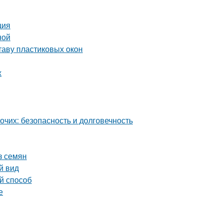
ция
ной
таву пластиковых окон
х
чих: безопасность и долговечность
з семян
й вид
й способ
е