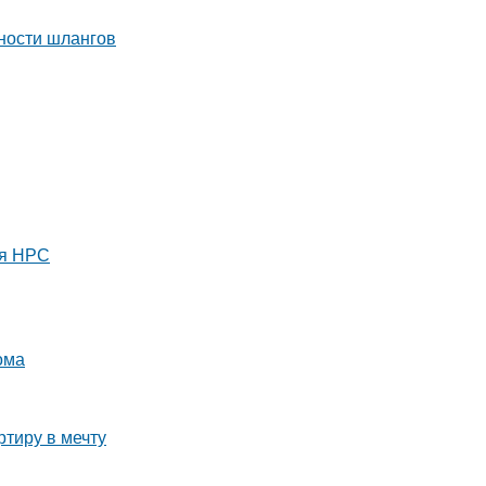
ля НРС
ома
тиру в мечту