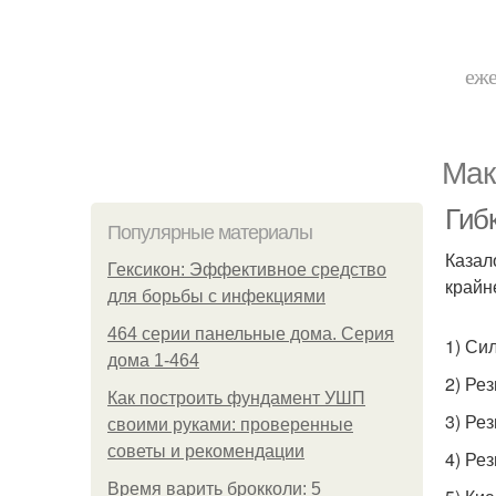
еже
Мак
Гиб
Популярные материалы
Казал
Гексикон: Эффективное средство
крайн
для борьбы с инфекциями
464 серии панельные дома. Серия
1) Си
дома 1-464
2) Ре
Как построить фундамент УШП
3) Ре
своими руками: проверенные
советы и рекомендации
4) Ре
Время варить брокколи: 5