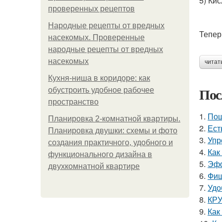
5) Ки
проверенных рецептов
Народные рецепты от вредных
Тепер
насекомых. Проверенные
народные рецепты от вредных
насекомых
читат
Кухня-ниша в коридоре: как
Пос
обустроить удобное рабочее
пространство
1.
Пош
Планировка 2-комнатной квартиры.
2.
Ест
Планировка двушки: схемы и фото
3.
Упр
создания практичного, удобного и
4.
Как
функционального дизайна в
5.
Эфф
двухкомнатной квартире
6.
Фиш
7.
Удо
8.
КРУ
9.
Как