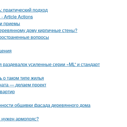
: практический подход
 Article Actions
 и приемы
 деревянному дому кирпичные стены?
пространенные вопросы
щения
 раздевалок усиленные серии «ML” и стандарт
ь о таком типе жилья
ната — делаем проект
квартир
нности обшивки фасада деревянного дома
х нужен армопояс?