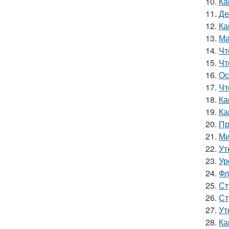
10.
Ка
11.
Де
12.
Ка
13.
Ма
14.
Чт
15.
Чт
16.
Ос
17.
Чт
18.
Ка
19.
Ка
20.
Пр
21.
Ми
22.
Ут
23.
Ур
24.
Фл
25.
Ст
26.
Ст
27.
Ут
28.
Ка