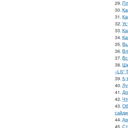
29.
Пл
30.
Ка
31.
Ка
32.
Ус
33.
Ка
34.
Ка
35.
Вы
36.
Вл
37.
Вс
38.
Шк
«LS” 
39.
5-
40.
Лу
41.
До
42.
Чт
43.
Об
сайди
44.
Ар
45.
Ст