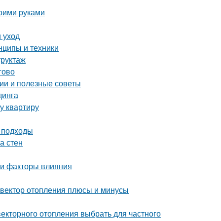
воими руками
 уход
нципы и техники
труктаж
гово
ии и полезные советы
динга
у квартиру
и подходы
а стен
 и факторы влияния
нвектор отопления плюсы и минусы
векторного отопления выбрать для частного