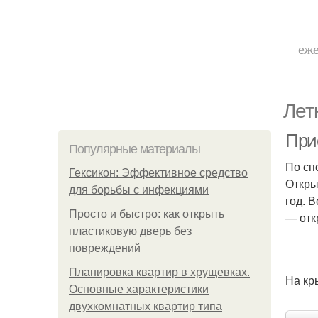
еже
Лет
При
Популярные материалы
По сп
Гексикон: Эффективное средство
Откры
для борьбы с инфекциями
год. 
Просто и быстро: как открыть
— отк
пластиковую дверь без
повреждений
Планировка квартир в хрущевках.
На кр
Основные характеристики
двухкомнатных квартир типа