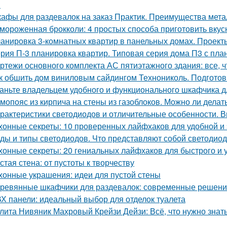
?
афы для раздевалок на заказ Практик. Преимущества мет
мороженная брокколи: 4 простых способа приготовить вкус
анировка 3-комнатных квартир в панельных домах. Проект
рия П-3 планировка квартир. Типовая серия дома П3 с пла
ртежи основного комплекта АС пятиэтажного здания: все, ч
к обшить дом виниловым сайдингом Технониколь. Подготов
аньте владельцем удобного и функционального шкафчика д
мопояс из кирпича на стены из газоблоков. Можно ли дела
рактеристики светодиодов и отличительные особенности. 
хонные секреты: 10 проверенных лайфхаков для удобной и
ды и типы светодиодов. Что представляют собой светодио
хонные секреты: 20 гениальных лайфхаков для быстрого и у
стая стена: от пустоты к творчеству
хонные украшения: идеи для пустой стены
ревянные шкафчики для раздевалок: современные решени
Х панели: идеальный выбор для отделок туалета
лита Нивяник Махровый Крейзи Дейзи: Всё, что нужно знать