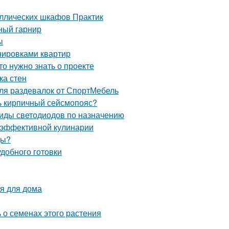
аллических шкафов Практик
ный гарнир
ы
нировками квартир
то нужно знать о проекте
ка стен
ля раздевалок от СпортМебель
ть кирпичный сейсмопояс?
Виды светодиодов по назначению
 эффективной кулинарии
ды?
добного готовки
я для дома
 о семенах этого растения