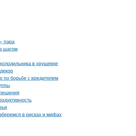
о» пара
за шагом
й
 холодильника в хрущевке
 декор
во по борьбе с вредителем
уппы
 решения
родуктивность
вья
зберемся в рисках и мифах