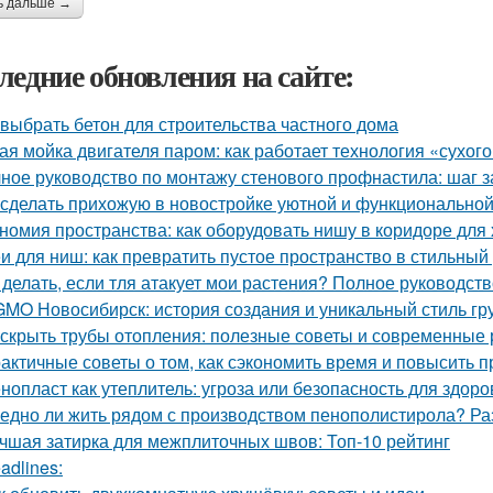
ь дальше →
ледние обновления на сайте:
 выбрать бетон для строительства частного дома
ая мойка двигателя паром: как работает технология «сухог
ное руководство по монтажу стенового профнастила: шаг 
 сделать прихожую в новостройке уютной и функционально
номия пространства: как оборудовать нишу в коридоре для
и для ниш: как превратить пустое пространство в стильный
 делать, если тля атакует мои растения? Полное руководст
MO Новосибирск: история создания и уникальный стиль гр
 скрыть трубы отопления: полезные советы и современные
актичные советы о том, как сэкономить время и повысить п
нопласт как утеплитель: угроза или безопасность для здоро
едно ли жить рядом с производством пенополистирола? Ра
чшая затирка для межплиточных швов: Топ-10 рейтинг
adlines: