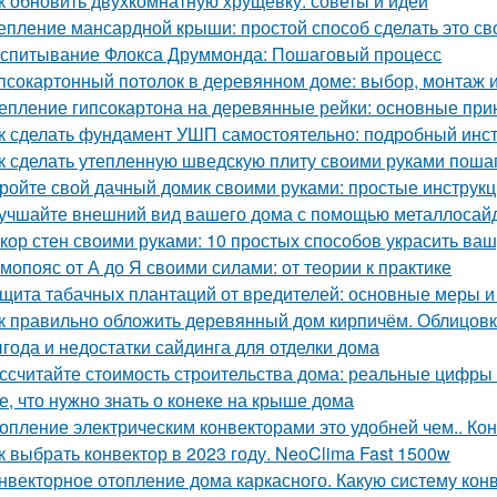
к обновить двухкомнатную хрущёвку: советы и идеи
епление мансардной крыши: простой способ сделать это с
спитывание Флокса Друммонда: Пошаговый процесс
псокартонный потолок в деревянном доме: выбор, монтаж и
епление гипсокартона на деревянные рейки: основные при
к сделать фундамент УШП самостоятельно: подробный инс
к сделать утепленную шведскую плиту своими руками поша
ройте свой дачный домик своими руками: простые инструкц
учшайте внешний вид вашего дома с помощью металлосай
кор стен своими руками: 10 простых способов украсить ваш
мопояс от А до Я своими силами: от теории к практике
щита табачных плантаций от вредителей: основные меры 
к правильно обложить деревянный дом кирпичём. Облицовк
года и недостатки сайдинга для отделки дома
ссчитайте стоимость строительства дома: реальные цифры
е, что нужно знать о конеке на крыше дома
опление электрическим конвекторами это удобней чем.. Ко
к выбрать конвектор в 2023 году. NeoClima Fast 1500w
нвекторное отопление дома каркасного. Какую систему кон