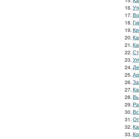
15.
Ка
16.
Ут
17.
Во
18.
Ги
19.
Кр
20.
Ка
21.
Ка
22.
Ст
23.
Ул
24.
Де
25.
Ар
26.
За
27.
Ка
28.
Вы
29.
Ра
30.
Вс
31.
От
32.
Ка
33.
Ко