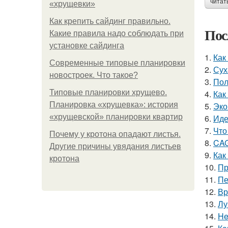
читат
«хрущевки»
Как крепить сайдинг правильно.
Пос
Какие правила надо соблюдать при
установке сайдинга
1.
Как
Современные типовые планировки
2.
Сух
новостроек. Что такое?
3.
Пол
Типовые планировки хрущево.
4.
Как
Планировка «хрущевка»: история
5.
Эко
«хрущевской» планировки квартир
6.
Иде
7.
Что
Почему у кротона опадают листья.
8.
CAG
Другие причины увядания листьев
9.
Как
кротона
10.
Пр
11.
Пе
12.
Вр
13.
Лу
14.
He