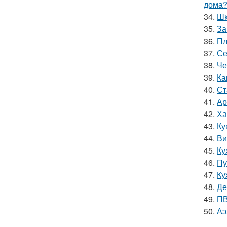
дома
34.
Шк
35.
За
36.
Пл
37.
Се
38.
Че
39.
Ка
40.
Ст
41.
Ар
42.
Ха
43.
Ку
44.
Ви
45.
Ку
46.
Пу
47.
Ку
48.
Де
49.
ПВ
50.
Аэ