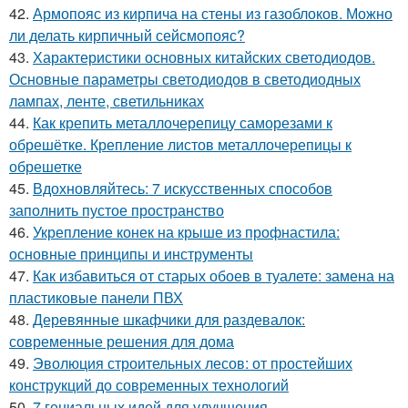
42.
Армопояс из кирпича на стены из газоблоков. Можно
ли делать кирпичный сейсмопояс?
43.
Характеристики основных китайских светодиодов.
Основные параметры светодиодов в светодиодных
лампах, ленте, светильниках
44.
Как крепить металлочерепицу саморезами к
обрешётке. Крепление листов металлочерепицы к
обрешетке
45.
Вдохновляйтесь: 7 искусственных способов
заполнить пустое пространство
46.
Укрепление конек на крыше из профнастила:
основные принципы и инструменты
47.
Как избавиться от старых обоев в туалете: замена на
пластиковые панели ПВХ
48.
Деревянные шкафчики для раздевалок:
современные решения для дома
49.
Эволюция строительных лесов: от простейших
конструкций до современных технологий
50.
7 гениальных идей для улучшения