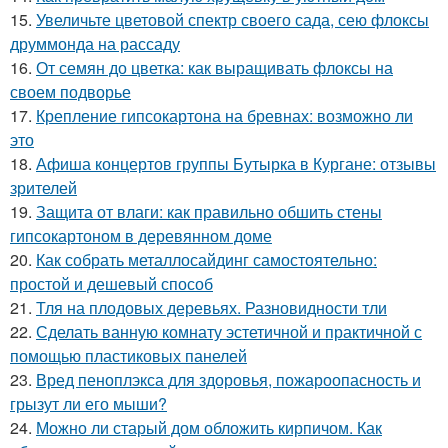
15.
Увеличьте цветовой спектр своего сада, сею флоксы
друммонда на рассаду
16.
От семян до цветка: как выращивать флоксы на
своем подворье
17.
Крепление гипсокартона на бревнах: возможно ли
это
18.
Афиша концертов группы Бутырка в Кургане: отзывы
зрителей
19.
Защита от влаги: как правильно обшить стены
гипсокартоном в деревянном доме
20.
Как собрать металлосайдинг самостоятельно:
простой и дешевый способ
21.
Тля на плодовых деревьях. Разновидности тли
22.
Сделать ванную комнату эстетичной и практичной с
помощью пластиковых панелей
23.
Вред пеноплэкса для здоровья, пожароопасность и
грызут ли его мыши?
24.
Можно ли старый дом обложить кирпичом. Как