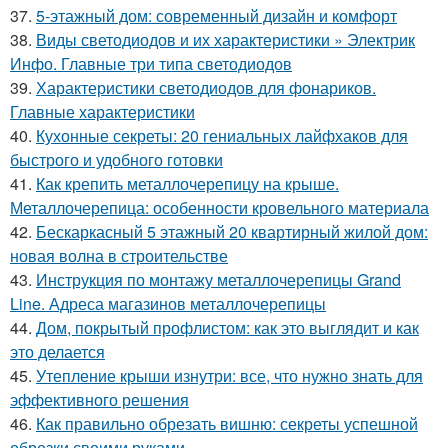
37.
5-этажный дом: современный дизайн и комфорт
38.
Виды светодиодов и их характеристики » Электрик
Инфо. Главные три типа светодиодов
39.
Характеристики светодиодов для фонариков.
Главные характеристики
40.
Кухонные секреты: 20 гениальных лайфхаков для
быстрого и удобного готовки
41.
Как крепить металлочерепицу на крыше.
Металлочерепица: особенности кровельного материала
42.
Бескаркасный 5 этажный 20 квартирный жилой дом:
новая волна в строительстве
43.
Инструкция по монтажу металлочерепицы Grand
Line. Адреса магазинов металлочерепицы
44.
Дом, покрытый профлистом: как это выглядит и как
это делается
45.
Утепление крыши изнутри: все, что нужно знать для
эффективного решения
46.
Как правильно обрезать вишню: секреты успешной
обрезки своими руками