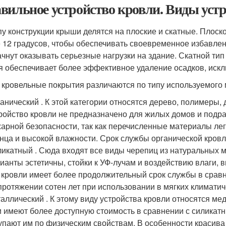
вильное устройство кровли. Виды уст
пу конструкции крыши делятся на плоские и скатные. Плоск
 12 градусов, чтобы обеспечивать своевременное избавлени
ачнут оказывать серьезные нагрузки на здание. Скатной тип 
я обеспечивает более эффективное удаление осадков, искл
 кровельные покрытия различаются по типу используемого 
анический . К этой категории относятся дерево, полимеры
ройство кровли не предназначено для жилых домов и подр
арной безопасности, так как перечисленные материалы ле
нца и высокой влажности. Срок службы органической кровли
икатный . Сюда входят все виды черепиц из натуральных м
ианты эстетичны, стойки к УФ-лучам и воздействию влаги
 кровли имеет более продолжительный срок службы в сравн
протяжении сотен лет при использовании в мягких климатич
аллический . К этому виду устройства кровли относятся ме
 имеют более доступную стоимость в сравнении с силикатн
упают им по физическим свойствам. В особенности красив