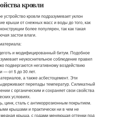
ройства кровли
ое устройство кровли подразумевает уклон
е крыши от снежных масс и воды до того, как
конструкции более популярен, так как такая
ючая застои влаги.
материала:
, деготь и модифицированный битум. Подобное
азумевает неукоснительное соблюдение правил
гко подвергаются негативному воздействию
 — от 5 до 30 лет.
атериалов, а также асбестоцемент. Эти
, выдерживают перепады температур. Силикатный
ении с органическим и сохраняет свои свойства
еских условиях.
дь, цинк, сталь с антикоррозионным покрытием.
ыми крышами и практически ни в чем не
а медная крыша, с годами меняющая оттенки под