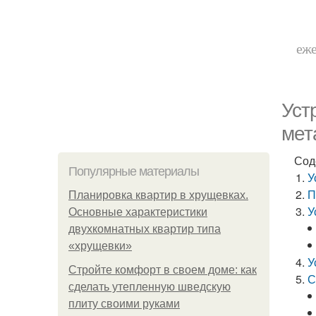
еже
Уст
мет
Сод
Популярные материалы
У
П
Планировка квартир в хрущевках.
У
Основные характеристики
двухкомнатных квартир типа
«хрущевки»
У
Стройте комфорт в своем доме: как
С
сделать утепленную шведскую
плиту своими руками