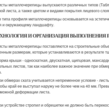
Листы металлочерепицы выпускаются различных типов (Табл
ой листа, а также цветом и видами покрытия лицевого слоя
 типа профиля металлочерепицы основывается на эстетич
я и окружающему ландшафту.
ТЕХНОЛОГИЯ И ОРГАНИЗАЦИЯ ВЫПОЛНЕНИЯ 
Листы металлочерепицы поставляются на строительные объек
енным размерам, которые устанавливаются в результате т
Форма крыши - односкатная, двускатная, щипцовая, мансар
льных листов, так как наиболее важное значение при обмер
.
При обмерах ската учитывается непременное условие - лис
чтобы край ее выступал наружу не более чем на 40 мм. Прев
зможной деформации листа.
При устройстве стропил и обрешетки не должно быть переко