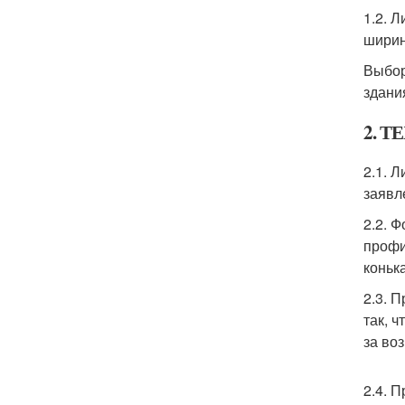
1.2. 
ширин
Выбор
здани
2. 
2.1. 
заявл
2.2. 
профи
конька
2.3. 
так, 
за во
2.4. 