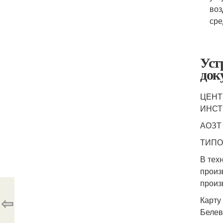
воз
сре
Уст
док
ЦЕНТ
ИНСТ
АОЗТ
ТИПО
В тех
произ
произ
⇦
Карту
Белев