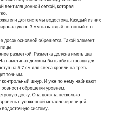
й вентиляционной сеткой, которая
во.
жатели для системы водостока. Каждый из них
мировал уклон 3 мм на каждый погонный его
ше досок основной обрешетки. Такой элемент
епицы.
нее разметкой. Разметка должна иметь шаг
 На наметинах должны быть вбиты гвозди для
туп на 5-7 см для свеса кровли на треть
дет точным.
 контрольный шнур. И уже по нему набивают
а ровности обрешетки уровнем.
етровую доску. Она должна несколько
 вровень с уложенной металлочерепицей.
ю водосточную систему.