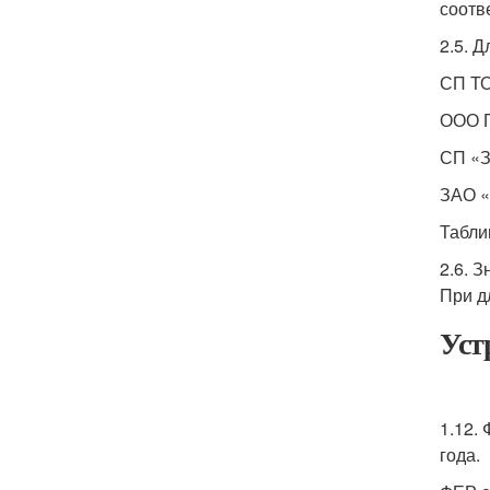
соотв
2.5. 
СП ТО
ООО П
СП «З
ЗАО «
Табли
2.6. 
При д
Уст
1.12.
года.