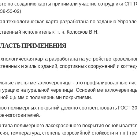
оте по созданию карты принимали участие сотрудники СП 
238-53-02)
ая технологическая карта разработана по заданию Управл
твенный исполнитель к. т. н. Колосков В.Н.
ОБЛАСТЬ ПРИМЕНЕНИЯ
Технологическая карта разработана на устройство кровельн
твенных и жилых зданий, спортивных сооружений и коттедже
льные листы металлочерепицы - это профилированные ли
гурацию натуральной черепицы. Основой металлочерепицы
ной 0,5 мм с полимерными покрытиями.
тво полимерных покрытий должно соответствовать ГОСТ 3
ов-изготовителей.
 типа полимерного лакокрасочного покрытия основывается 
ссия, температура, степень коррозийной стойкости и т.п.) т