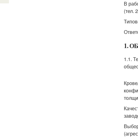
В раб
(тел. 
Типов
Ответс
1. 
1.1. 
общес
Крове
конфи
толщи
Качес
завод
Выбор
(агре