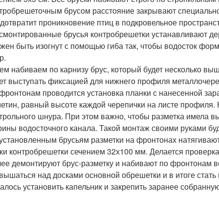
тробрешеточным брусом расстояние закрывают специально
дотвратит проникновение птиц в подкровельное пространст
смонтированные брусья контробрешетки устанавливают дер
жен быть изогнут с помощью гиба так, чтобы водосток фор
р.
ем набиваем по карнизу брус, который будет несколько вы
ет выступать фиксацией для нижнего профиля металлочер
фронтонам проводится установка планки с нанесенной зара
етин, равный высоте каждой черепички на листе профиля.
трольного шнура. При этом важно, чтобы разметка имела выс
ины водосточного канала. Такой монтаж своими руками бу
установленным брусьям разметки на фронтонах натягивают
ки контробрешетки сечением 32х100 мм. Делается проверк
ее демонтируют брус-разметку и набивают по фронтонам в
вышаться над досками основной обрешетки и в итоге стать
алось установить капельник и закрепить заранее собранну