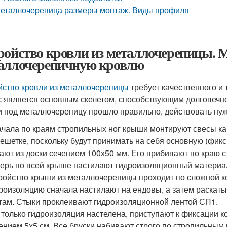
еталлочерепица размеры монтаж. Виды профиля
ройство кровли из металлочерепицы. 
аллочерепичную кровлю
йство кровли из металлочерепицы
требует качественного и 
с является основным скелетом, способствующим долговечно
 под металлочерепицу прошло правильно, действовать нуж
чала по краям стропильных ног крыши монтируют свесы к
ешетке, поскольку будут принимать на себя основную (фикс
ают из доски сечением 100х50 мм. Его прибивают по краю с
ерь по всей крыше настилают гидроизоляционный материал
ройство крыши из металлочерепицы проходит по сложной к
роизоляцию сначала настилают на ендовы, а затем раскат
там. Стыки проклеивают гидроизоляционной лентой СП1.
 только гидроизоляция настелена, приступают к фиксации 
ением 5х5 см. Все бруски набивают строго по стропильным