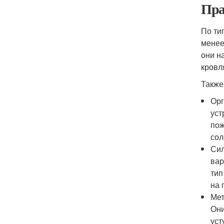
Пра
По ти
менее
они н
кровл
Также
Орг
уст
пож
сол
Сил
вар
тип
на 
Мет
Они
уст