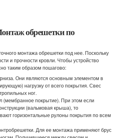
Монтаж обрешетки по
точного монтажа обрешетки под нее. Поскольку
сти и прочности кровли. Чтобы устройство
но таким образом пошагово:
арниза. Они являются основным элементом в
ирующую) нагрузку от всего покрытия. Свес
тропильных ног.
 (мембранное покрытие). При этом если
онструкции (вальмовая крыша), то
ывают горизонтальные рулоны покрытия по всем
контробрешетки. Для ее монтажа применяют брус
 ногам. Получившееся между свесом и