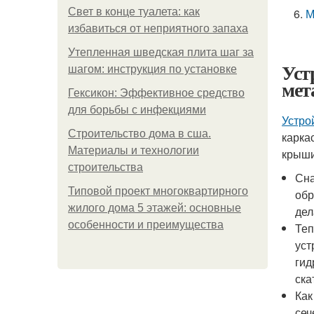
Свет в конце туалета: как
М
избавиться от неприятного запаха
Утепленная шведская плита шаг за
Уст
шагом: инструкция по установке
мет
Гексикон: Эффективное средство
для борьбы с инфекциями
Устро
Строительство дома в сша.
карка
Материалы и технологии
крыши
строительства
Сна
Типовой проект многоквартирного
обр
жилого дома 5 этажей: основные
дел
особенности и преимущества
Теп
уст
гид
ска
Как
сеч