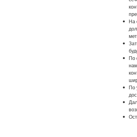
кон
пре
На 
дол
мет
Зат
буд
По 
нам
кон
шир
По 
дос
Дал
воз
Ост