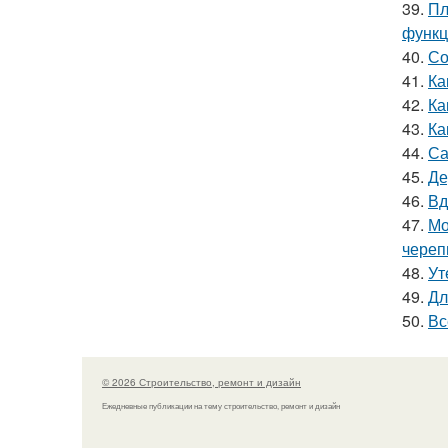
39.
Пл
функц
40.
Со
41.
Ка
42.
Ка
43.
Ка
44.
Са
45.
Де
46.
Вд
47.
Мо
чере
48.
Ут
49.
Дл
50.
Вс
© 2026 Строительство, ремонт и дизайн
Ежедневные публикации на тему строительство, ремонт и дизайн