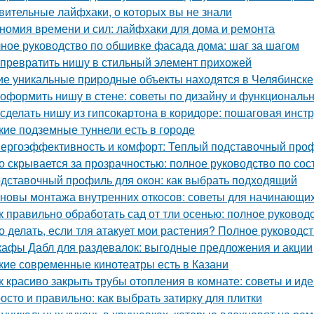
вительные лайфхаки, о которых вы не знали
номия времени и сил: лайфхаки для дома и ремонта
ное руководство по обшивке фасада дома: шаг за шагом
 превратить нишу в стильный элемент прихожей
ие уникальные природные объекты находятся в Челябинске
 оформить нишу в стене: советы по дизайну и функциональ
 сделать нишу из гипсокартона в коридоре: пошаговая инст
кие подземные туннели есть в городе
ергоэффективность и комфорт: Теплый подставочный проф
о скрывается за прозрачностью: полное руководство по сос
дставочный профиль для окон: как выбрать подходящий
новы монтажа внутренних откосов: советы для начинающи
к правильно обработать сад от тли осенью: полное руковод
о делать, если тля атакует мои растения? Полное руководс
афы Дабл для раздевалок: выгодные предложения и акции
кие современные кинотеатры есть в Казани
к красиво закрыть трубы отопления в комнате: советы и ид
осто и правильно: как выбрать затирку для плитки