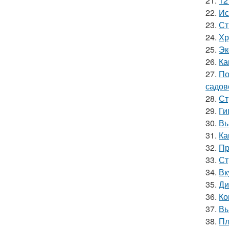
21.
12
22.
Ис
23.
Ст
24.
Хр
25.
Эк
26.
Ка
27.
По
садов
28.
Ст
29.
Ги
30.
Вы
31.
Ка
32.
Пр
33.
Ст
34.
Вк
35.
Ди
36.
Ко
37.
Вы
38.
Пл