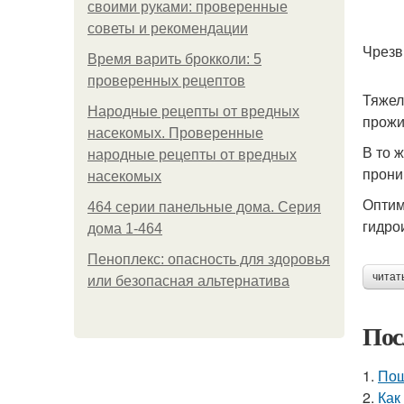
своими руками: проверенные
советы и рекомендации
Чрезв
Время варить брокколи: 5
проверенных рецептов
Тяжел
Народные рецепты от вредных
прожи
насекомых. Проверенные
В то 
народные рецепты от вредных
прони
насекомых
Оптим
464 серии панельные дома. Серия
гидро
дома 1-464
Пеноплекс: опасность для здоровья
читат
или безопасная альтернатива
Пос
1.
Пош
2.
Как