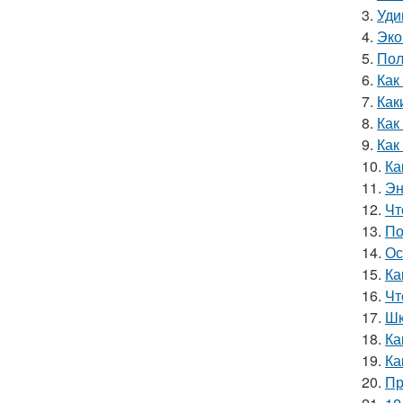
3.
Уди
4.
Эко
5.
Пол
6.
Как
7.
Как
8.
Как
9.
Как
10.
Ка
11.
Эн
12.
Чт
13.
По
14.
Ос
15.
Ка
16.
Чт
17.
Шк
18.
Ка
19.
Ка
20.
Пр