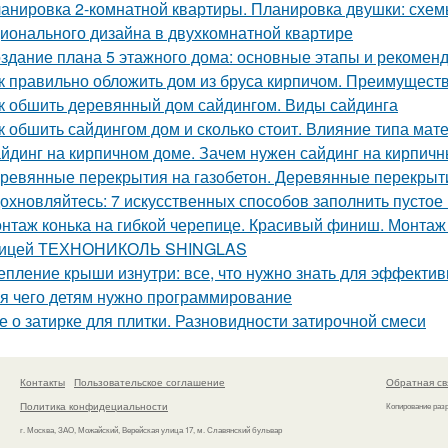
анировка 2-комнатной квартиры. Планировка двушки: схемы
ионального дизайна в двухкомнатной квартире
здание плана 5 этажного дома: основные этапы и рекомен
к правильно обложить дом из бруса кирпичом. Преимущест
к обшить деревянный дом сайдингом. Виды сайдинга
к обшить сайдингом дом и сколько стоит. Влияние типа мате
йдинг на кирпичном доме. Зачем нужен сайдинг на кирпич
ревянные перекрытия на газобетон. Деревянные перекрыти
охновляйтесь: 7 искусственных способов заполнить пустое
нтаж конька на гибкой черепице. Красивый финиш. Монтаж к
пицей ТЕХНОНИКОЛЬ SHINGLAS
епление крыши изнутри: все, что нужно знать для эффекти
я чего детям нужно программирование
е о затирке для плитки. Разновидности затирочной смеси
Контакты
Пользовательское соглашение
Обратная св
Политика конфидециальности
Копирование раз
г. Москва, ЗАО, Можайский, Верейская улица 17, м. Славянский бульвар