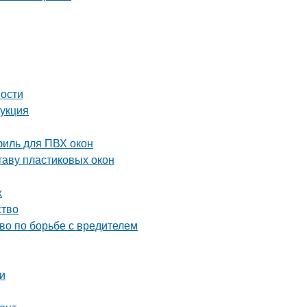
ности
рукция
иль для ПВХ окон
таву пластиковых окон
х
ство
тво по борьбе с вредителем
еи