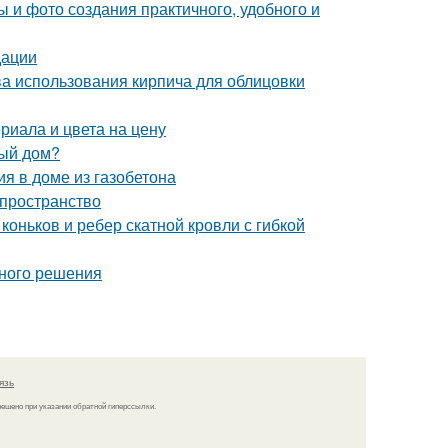
 и фото создания практичного, удобного и
дации
ва использования кирпича для облицовки
риала и цвета на цену
ный дом?
я в доме из газобетона
 пространство
оньков и ребер скатной кровли с гибкой
вного решения
язь
решено при указании обратной гиперссылки.