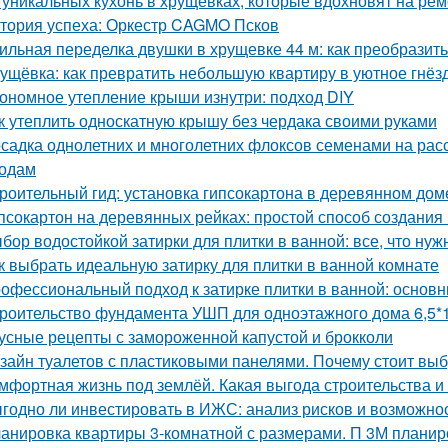
 уникальных кухонь в хрущевках, которые вдохновят на рем
тория успеха: Оркестр CAGMO Псков
ильная переделка двушки в хрущевке 44 м: как преобразит
ущёвка: как превратить небольшую квартиру в уютное гнё
ономное утепление крыши изнутри: подход DIY
к утеплить односкатную крышу без чердака своими руками
садка однолетних и многолетних флоксов семенами на расс
одам
роительный гид: установка гипсокартона в деревянном дом
псокартон на деревянных рейках: простой способ создания
бор водостойкой затирки для плитки в ванной: все, что нуж
к выбрать идеальную затирку для плитки в ванной комнате
офессиональный подход к затирке плитки в ванной: основ
роительство фундамента УШП для одноэтажного дома 6,5*1
усные рецепты с замороженной капустой и брокколи
зайн туалетов с пластиковыми панелями. Почему стоит выб
мфортная жизнь под землёй. Какая выгода строительства 
годно ли инвестировать в ИЖС: анализ рисков и возможно
анировка квартиры 3-комнатной с размерами. П 3М планир