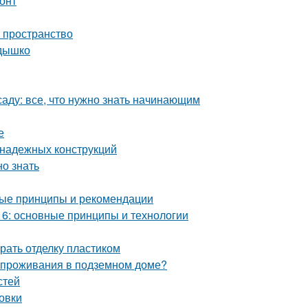
онт
ь пространство
здышко
аду: все, что нужно знать начинающим
е
 надежных конструкций
но знать
ные принципы и рекомендации
6: основные принципы и технологии
рать отделку пластиком
и проживания в подземном доме?
стей
овки