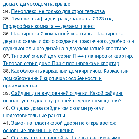
дома с дымоходом на крыше
34.
Пеноплекс: не только для строительства
35.
Лучшие шкафы для раздевалок на 2023 год.
Гардеробная комната — делаем проект
36.
Планировка 2-комнатной квартиры. Планировка
двушки: схемы и фото создания практичного, удобного и
функционального дизайна в двухкомнатной квартире
37.
Типовой жилой дом серии П-44 планировки квартир.
Типовая серия дома П44 с планировками квартир
38.
Как обложить каркасный дом кирпичом. Каркасный
дом обложенный кирпичом: особенности и
преимущества
39.
Сайдинг для внутренней отделки. Какой сайдинг
используется для внутренней отделки помещения?
40.
Отделка дома сайдингом своими руками.
Подготовительные работы
41.
Замок на пластиковой двери не открывается:
основные причины и решения
42.
Отделка стен в ванной за 1 день пластиковыми